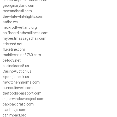
georginaryland.com
roseandbasil.com
thewhitewhitelights.com
atdhe.ws
heckrodtwetland.org
halfheardinthestillness.com
mybestmassagechair.com
ericreed.net
fluxetine.com
mobilecasino8760.com
betqq3.net
casinoloans5.us
CasinoAuction.us
kipooglecouk.us
mykitchennhome.com
aumoulinvert.com
thefoodiepassport.com
superwindowproject.com
papibakigrafo.com
icanhazjs.com
canimpact.org