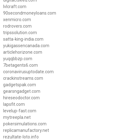
lvlcraft.com
90secondmoneyloans.com
xenmicro.com
rodrovers.com
tripssolution.com
satta-king-india.com
yukigassencanada.com
articlehorizone.com
yuqqbbzp.com
7betagents6.com
coronavirusuptodate.com
crackinstreams.com
gadgetspak.com
gearsngadget.com
hireseodoctor.com
lapsfit.com
levelup-fast.com
mytreepla.net
pokersimulations.com
replicamanufactory.net
rezultate-loto.info