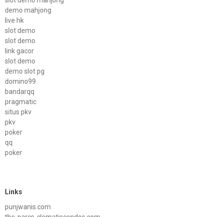
demo mahjong
live hk
slot demo
slot demo
link gacor
slot demo
demo slot pg
domino99
bandarqq
pragmatic
situs pkv
pkv
poker
qq
poker
Links
punjwanis.com
the-parcs-clematiscondos.com