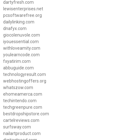
dartyfresh.com
lewisenterprises.net
pcsoftwarefree.org
dailylinking.com
dnafyx.com
giocolenuvole.com
iyouessential.com
withloveamity.com
youlearncode.com
fxyatirim.com
abbuguide.com
technologyresult.com
webhostingoffers.org
whatszow.com
ehomeamerca.com
techintendo.com
techgreenpure.com
bestdropshipstore.com
cartelreviews.com
surfsway.com
nailartproduct.com
digitactseed.com