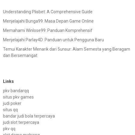
Understanding Plisbet: A Comprehensive Guide
Menjelajahi Bunga99: Masa Depan Game Online
Memahami Winlose99: Panduan Komprehensif
Menjelajahi Parlay4D: Panduan untuk Pengguna Baru
Temui Karakter Menarik dari 5unsur: Alam Semesta yang Beragam
dan Bersemangat
Links
pkv bandarqq
situs pkv games
judi poker
situs qq
bandar judi bola terpercaya
judi slot terpercaya
pkv qq
slot demo mahjong