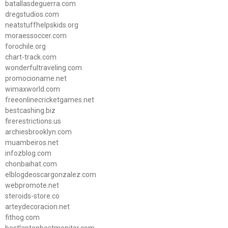
batallasdeguerra.com
dregstudios.com
neatstuffhelpskids.org
moraessoccer.com
forochile.org
chart-track.com
wonderfultraveling.com
promocioname.net
wimaxworld.com
freeonlinecricketgames.net
bestcashing.biz
firerestrictions.us
archiesbrooklyn.com
muambeiros.net
infozblog.com
chonbaihat.com
elblogdeoscargonzalez.com
webpromote.net
steroids-store.co
arteydecoracion.net
fithog.com
bestlaptopbestmonitor.com