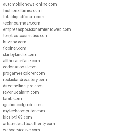
automobilenews-online.com
fashionalltimes.com
totaldigitalforum.com
technoarmaan.com
empresasposicionamientoweb.com
tonybestcosmetics.com
buzznc.com
fxjoiner.com
skinbykindra.com
alltherageface.com
codenational.com
progameexplorer.com
rockislandroastery.com
directselling-pro.com
revenuealarm.com
lurab.com
ignitioncoilguide.com
mytechcomputer.com
bioslot168.com
artsandcraftsauthority.com
webservicelive.com