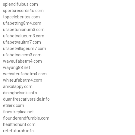
splendifulous.com
sportsrecords4u.com
topceleberites.com
ufabetting8m4.com
ufabetunionum3.com
ufabetvalueum3.com
ufabetvaultm7.com
ufabetvillageum7.com
ufabetvoicem3.com
waveufabetm4.com
wayang88.net
websiteufabetm4.com
whiteufabetm4.com
anikalappy.com
dininghelsinki.info
duanfrescariverside.info
etilerx.com
finestreplica.net
flounderandfumble.com
healthohunt.com
retefuturah.info