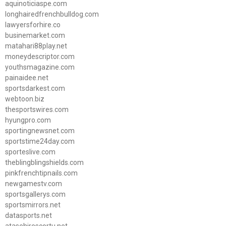
aquinoticiaspe.com
longhairedfrenchbulldog.com
lawyersforhire.co
businemarket.com
matahari88play.net
moneydescriptor.com
youthsmagazine.com
painaidee.net
sportsdarkest.com
webtoon.biz
thesportswires.com
hyungpro.com
sportingnewsnet.com
sportstime24day.com
sporteslive.com
theblingblingshields.com
pinkfrenchtipnails.com
newgamestv.com
sportsgallerys.com
sportsmirrors.net
datasports.net
atasehirescortu.net