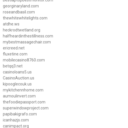
georginaryland.com
roseandbasil.com
thewhitewhitelights.com
atdhe.ws
heckrodtwetland.org
halfheardinthestillness.com
mybestmassagechair.com
ericreed.net
fluxetine.com
mobilecasino8760.com
betqq3.net
casinoloans5.us
CasinoAuction.us
kipooglecouk.us
mykitchennhome.com
aumoulinvert.com
thefoodiepassport.com
superwindowproject.com
papibakigrafo.com
icanhazjs.com
canimpact.org