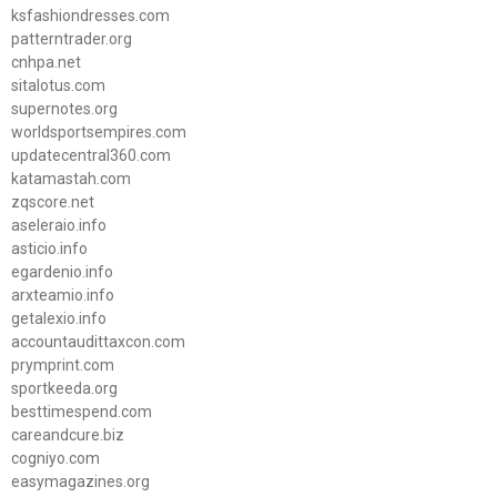
ksfashiondresses.com
patterntrader.org
cnhpa.net
sitalotus.com
supernotes.org
worldsportsempires.com
updatecentral360.com
katamastah.com
zqscore.net
aseleraio.info
asticio.info
egardenio.info
arxteamio.info
getalexio.info
accountaudittaxcon.com
prymprint.com
sportkeeda.org
besttimespend.com
careandcure.biz
cogniyo.com
easymagazines.org