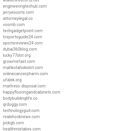
engineeringtechub.com
jerryescorts.com
attorneylegal.co
voomb.com
techgadgetpoint.com
tvsportsguide24.com
sportsreviews24.com
dubai360blog.com
lucky77slot.org
growmefast.com
mahkotahokislot.com
onlinecancerpharm.com
ufalek.org
mattress-disposal.com
happyflooringandcabinets.com
bodybuildinglife.co
qrdoggy.com
technologygud.com
realshocknews.com
pickgb.com
healthmistakes.com