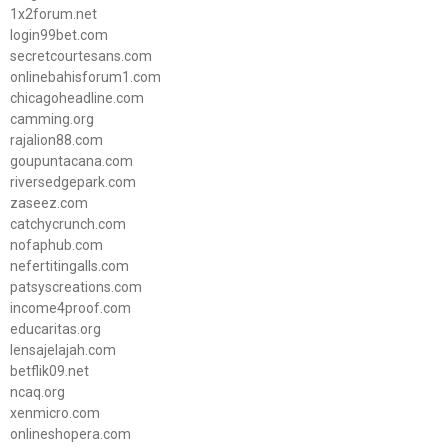
1x2forum.net
login99bet.com
secretcourtesans.com
onlinebahisforum1.com
chicagoheadline.com
camming.org
rajalion88.com
goupuntacana.com
riversedgepark.com
zaseez.com
catchycrunch.com
nofaphub.com
nefertitingalls.com
patsyscreations.com
income4proof.com
educaritas.org
lensajelajah.com
betflik09.net
ncaq.org
xenmicro.com
onlineshopera.com