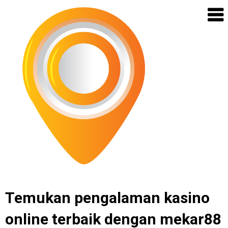
Slot
Gacor
Hari
Ini
dari
Pragmatic
Play,
Slot
X1000
untuk
Maxwin
Maksimal
Skip
Temukan pengalaman kasino
to
online terbaik dengan mekar88
content