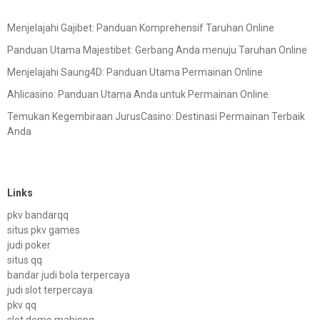
Menjelajahi Gajibet: Panduan Komprehensif Taruhan Online
Panduan Utama Majestibet: Gerbang Anda menuju Taruhan Online
Menjelajahi Saung4D: Panduan Utama Permainan Online
Ahlicasino: Panduan Utama Anda untuk Permainan Online
Temukan Kegembiraan JurusCasino: Destinasi Permainan Terbaik
Anda
Links
pkv bandarqq
situs pkv games
judi poker
situs qq
bandar judi bola terpercaya
judi slot terpercaya
pkv qq
slot demo mahjong