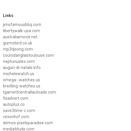
Links
jimsfamousbbq.com
libertywalk-usa.com
australiamovie.net
gizmobird.co.uk
mp3djsong.com
coursdanglaistoulouse.com
neptunuslex.com
auguri-di-natale.info
michelewatch.us
omega--watches.us
breitling-watches.us
tgarnettcentrallautoads.com
fixadvert.com
autopluz.co
save3time-c.com
vexonhcf.com
demos-pixelsparadise.com
mediatitude.com