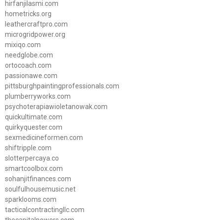
hirfanjilasmi.com
hometricks.org
leathercraftpro.com
microgridpower.org
mixiqo.com
needglobe.com
ortocoach.com
passionawe.com
pittsburghpaintingprofessionals.com
plumberryworks.com
psychoterapiawioletanowak.com
quickultimate.com
quirkyquester.com
sexmedicineformen.com
shiftripple.com
slotterpercaya.co
smartcoolbox.com
sohanjitfinances.com
soulfulhousemusic.net
sparklooms.com
tacticalcontractingllc.com
thecapitalpowers.com