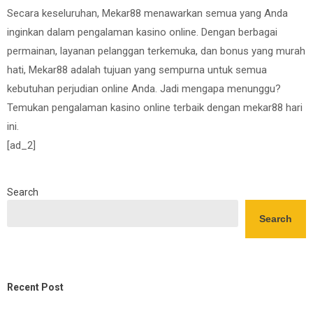
Secara keseluruhan, Mekar88 menawarkan semua yang Anda
inginkan dalam pengalaman kasino online. Dengan berbagai
permainan, layanan pelanggan terkemuka, dan bonus yang murah
hati, Mekar88 adalah tujuan yang sempurna untuk semua
kebutuhan perjudian online Anda. Jadi mengapa menunggu?
Temukan pengalaman kasino online terbaik dengan mekar88 hari
ini.
[ad_2]
Search
Search
Recent Post