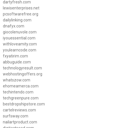
dartyfresh.com
lewisenterprises.net
pcsoftwarefree.org
dailylinking.com
dnafyx.com
giocolenuvole.com
iyouessential.com
withloveamity.com
youlearncode.com
fxyatirim.com
abbuguide.com
technologyresult.com
webhostingoffers.org
whatszow.com
ehomeamerca.com
techintendo.com
techgreenpure.com
bestdropshipstore.com
cartelreviews.com
surfsway.com
nailartproduct.com
digitactseed.com