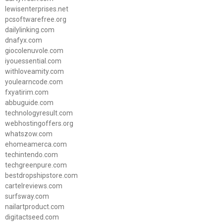
lewisenterprises.net
pcsoftwarefree.org
dailylinking.com
dnafyx.com
giocolenuvole.com
iyouessential.com
withloveamity.com
youlearncode.com
fxyatirim.com
abbuguide.com
technologyresult.com
webhostingoffers.org
whatszow.com
ehomeamerca.com
techintendo.com
techgreenpure.com
bestdropshipstore.com
cartelreviews.com
surfsway.com
nailartproduct.com
digitactseed.com