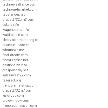
technewsalliance.com
technonetmarket.com
tedstanger.net
ufabett732um3.com
uskola.info
wagonpaints.info
waitfornext.com
clearvisionmarketing.co
quantum-code.co
whatnews.me
final-dream.com
finest-replica.net
gestioneinh.info
prosportdaily.net
salesinvest22.com
teseract.org
trendy-ama-shop.com
ufabett732m7.com
visiofood.com
droidwindow.com
freeprsubmission.com