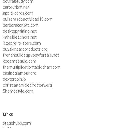
goviralstudy.com
cartourism.net
apple-cores.com
pulserasdeactividad10.com
barbaracarlotti.com
desktopmining.net
inthebleachers.net
lexapro-rx-store.com
buyskincareproducts.org
frenchbulldogpuppyforsale.net
kogamasquid.com
themultiplicationtablechart.com
casinoglamour.org
dextercoin.io
christianarticledirectory.org
5homestyle.com
Links
stagehubs.com