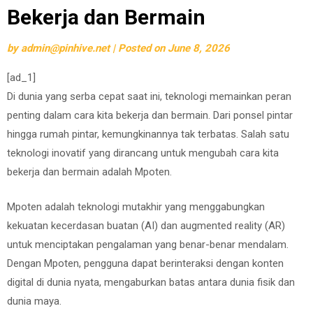
Bekerja dan Bermain
by
admin@pinhive.net
|
Posted on
June 8, 2026
[ad_1]
Di dunia yang serba cepat saat ini, teknologi memainkan peran
penting dalam cara kita bekerja dan bermain. Dari ponsel pintar
hingga rumah pintar, kemungkinannya tak terbatas. Salah satu
teknologi inovatif yang dirancang untuk mengubah cara kita
bekerja dan bermain adalah Mpoten.
Mpoten adalah teknologi mutakhir yang menggabungkan
kekuatan kecerdasan buatan (AI) dan augmented reality (AR)
untuk menciptakan pengalaman yang benar-benar mendalam.
Dengan Mpoten, pengguna dapat berinteraksi dengan konten
digital di dunia nyata, mengaburkan batas antara dunia fisik dan
dunia maya.