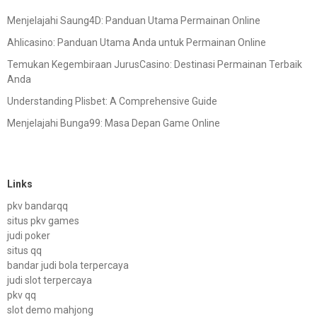
Menjelajahi Saung4D: Panduan Utama Permainan Online
Ahlicasino: Panduan Utama Anda untuk Permainan Online
Temukan Kegembiraan JurusCasino: Destinasi Permainan Terbaik
Anda
Understanding Plisbet: A Comprehensive Guide
Menjelajahi Bunga99: Masa Depan Game Online
Links
pkv bandarqq
situs pkv games
judi poker
situs qq
bandar judi bola terpercaya
judi slot terpercaya
pkv qq
slot demo mahjong