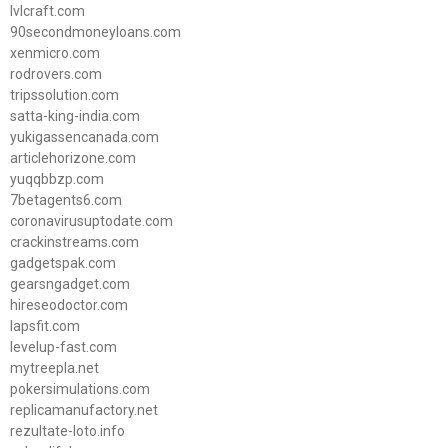
lvlcraft.com
90secondmoneyloans.com
xenmicro.com
rodrovers.com
tripssolution.com
satta-king-india.com
yukigassencanada.com
articlehorizone.com
yuqqbbzp.com
7betagents6.com
coronavirusuptodate.com
crackinstreams.com
gadgetspak.com
gearsngadget.com
hireseodoctor.com
lapsfit.com
levelup-fast.com
mytreepla.net
pokersimulations.com
replicamanufactory.net
rezultate-loto.info