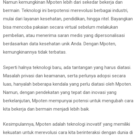
Namun kemungkinan Mpoten lebih dari sekedar bekerja dan
bermain. Teknologi ini berpotensi merevolusi berbagai industri,
mulai dari layanan kesehatan, pendidikan, hingga ritel. Bayangkan
bisa mencoba pakaian secara virtual sebelum melakukan
pembelian, atau menerima saran medis yang dipersonalisasi
berdasarkan data kesehatan unik Anda. Dengan Mpoten,
kemungkinannya tidak terbatas.
Seperti halnya teknologi baru, ada tantangan yang harus diatasi.
Masalah privasi dan keamanan, serta perlunya adopsi secara
luas, hanyalah beberapa kendala yang perlu diatasi oleh Mpoten.
Namun, dengan pendekatan yang tepat dan inovasi yang
berkelanjutan, Mpoten mempunyai potensi untuk mengubah cara
kita bekerja dan bermain menjadi lebih baik.
Kesimpulannya, Mpoten adalah teknologi inovatif yang memiliki
kekuatan untuk merevolusi cara kita berinteraksi dengan dunia di