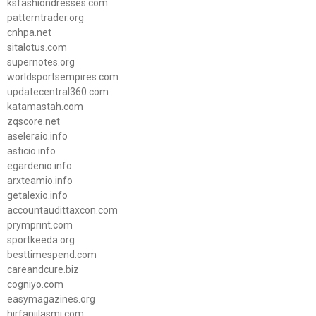
ksfashiondresses.com
patterntrader.org
cnhpa.net
sitalotus.com
supernotes.org
worldsportsempires.com
updatecentral360.com
katamastah.com
zqscore.net
aseleraio.info
asticio.info
egardenio.info
arxteamio.info
getalexio.info
accountaudittaxcon.com
prymprint.com
sportkeeda.org
besttimespend.com
careandcure.biz
cogniyo.com
easymagazines.org
hirfanjilasmi.com