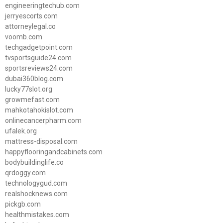
engineeringtechub.com
jerryescorts.com
attorneylegal.co
voomb.com
techgadgetpoint.com
tvsportsguide24.com
sportsreviews24.com
dubai360blog.com
lucky77slot.org
growmefast.com
mahkotahokislot.com
onlinecancerpharm.com
ufalek.org
mattress-disposal.com
happyflooringandcabinets.com
bodybuildinglife.co
qrdoggy.com
technologygud.com
realshocknews.com
pickgb.com
healthmistakes.com