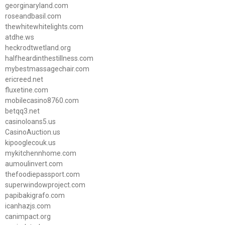
georginaryland.com
roseandbasil.com
thewhitewhitelights.com
atdhe.ws
heckrodtwetland.org
halfheardinthestillness.com
mybestmassagechair.com
ericreed.net
fluxetine.com
mobilecasino8760.com
betqq3.net
casinoloans5.us
CasinoAuction.us
kipooglecouk.us
mykitchennhome.com
aumoulinvert.com
thefoodiepassport.com
superwindowproject.com
papibakigrafo.com
icanhazjs.com
canimpact.org