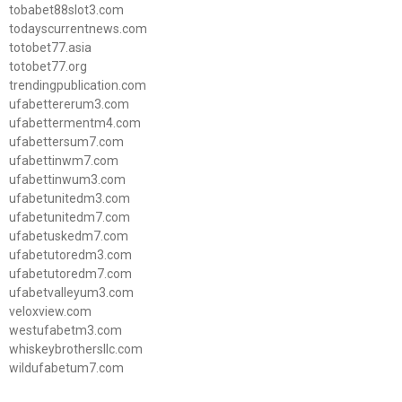
tobabet88slot3.com
todayscurrentnews.com
totobet77.asia
totobet77.org
trendingpublication.com
ufabettererum3.com
ufabettermentm4.com
ufabettersum7.com
ufabettinwm7.com
ufabettinwum3.com
ufabetunitedm3.com
ufabetunitedm7.com
ufabetuskedm7.com
ufabetutoredm3.com
ufabetutoredm7.com
ufabetvalleyum3.com
veloxview.com
westufabetm3.com
whiskeybrothersllc.com
wildufabetum7.com