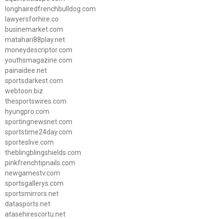
longhairedfrenchbulldog.com
lawyersforhire.co
businemarket.com
matahari88play.net
moneydescriptor.com
youthsmagazine.com
painaidee.net
sportsdarkest.com
webtoon.biz
thesportswires.com
hyungpro.com
sportingnewsnet.com
sportstime24day.com
sporteslive.com
theblingblingshields.com
pinkfrenchtipnails.com
newgamestv.com
sportsgallerys.com
sportsmirrors.net
datasports.net
atasehirescortu.net