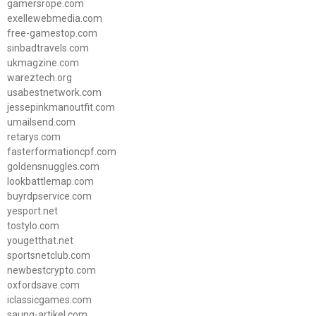
gamersrope.com
exellewebmedia.com
free-gamestop.com
sinbadtravels.com
ukmagzine.com
wareztech.org
usabestnetwork.com
jessepinkmanoutfit.com
umailsend.com
retarys.com
fasterformationcpf.com
goldensnuggles.com
lookbattlemap.com
buyrdpservice.com
yesport.net
tostylo.com
yougetthat.net
sportsnetclub.com
newbestcrypto.com
oxfordsave.com
iclassicgames.com
saung-artikel.com