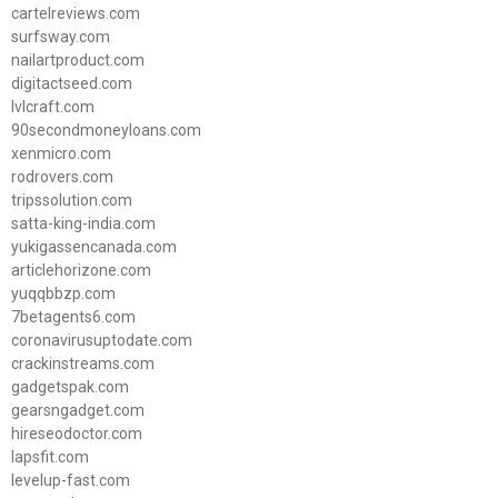
cartelreviews.com
surfsway.com
nailartproduct.com
digitactseed.com
lvlcraft.com
90secondmoneyloans.com
xenmicro.com
rodrovers.com
tripssolution.com
satta-king-india.com
yukigassencanada.com
articlehorizone.com
yuqqbbzp.com
7betagents6.com
coronavirusuptodate.com
crackinstreams.com
gadgetspak.com
gearsngadget.com
hireseodoctor.com
lapsfit.com
levelup-fast.com