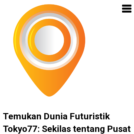
Slot
Gacor
Hari
Ini
dari
Pragmatic
Play,
Slot
X1000
untuk
Maxwin
Maksimal
Skip
Temukan Dunia Futuristik
to
Tokyo77: Sekilas tentang Pusat
content