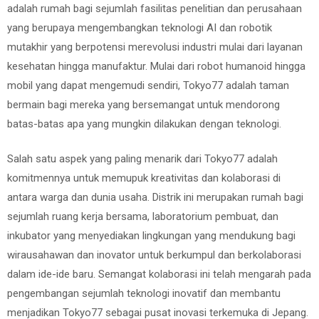
adalah rumah bagi sejumlah fasilitas penelitian dan perusahaan
yang berupaya mengembangkan teknologi AI dan robotik
mutakhir yang berpotensi merevolusi industri mulai dari layanan
kesehatan hingga manufaktur. Mulai dari robot humanoid hingga
mobil yang dapat mengemudi sendiri, Tokyo77 adalah taman
bermain bagi mereka yang bersemangat untuk mendorong
batas-batas apa yang mungkin dilakukan dengan teknologi.
Salah satu aspek yang paling menarik dari Tokyo77 adalah
komitmennya untuk memupuk kreativitas dan kolaborasi di
antara warga dan dunia usaha. Distrik ini merupakan rumah bagi
sejumlah ruang kerja bersama, laboratorium pembuat, dan
inkubator yang menyediakan lingkungan yang mendukung bagi
wirausahawan dan inovator untuk berkumpul dan berkolaborasi
dalam ide-ide baru. Semangat kolaborasi ini telah mengarah pada
pengembangan sejumlah teknologi inovatif dan membantu
menjadikan Tokyo77 sebagai pusat inovasi terkemuka di Jepang.