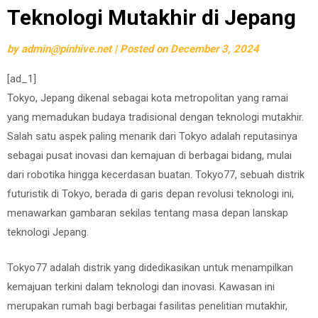
Teknologi Mutakhir di Jepang
by
admin@pinhive.net
|
Posted on
December 3, 2024
[ad_1]
Tokyo, Jepang dikenal sebagai kota metropolitan yang ramai
yang memadukan budaya tradisional dengan teknologi mutakhir.
Salah satu aspek paling menarik dari Tokyo adalah reputasinya
sebagai pusat inovasi dan kemajuan di berbagai bidang, mulai
dari robotika hingga kecerdasan buatan. Tokyo77, sebuah distrik
futuristik di Tokyo, berada di garis depan revolusi teknologi ini,
menawarkan gambaran sekilas tentang masa depan lanskap
teknologi Jepang.
Tokyo77 adalah distrik yang didedikasikan untuk menampilkan
kemajuan terkini dalam teknologi dan inovasi. Kawasan ini
merupakan rumah bagi berbagai fasilitas penelitian mutakhir,