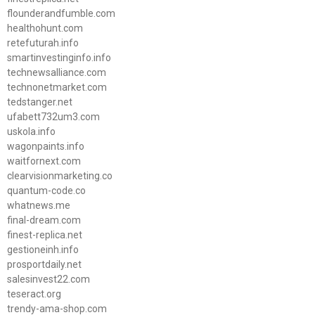
flounderandfumble.com
healthohunt.com
retefuturah.info
smartinvestinginfo.info
technewsalliance.com
technonetmarket.com
tedstanger.net
ufabett732um3.com
uskola.info
wagonpaints.info
waitfornext.com
clearvisionmarketing.co
quantum-code.co
whatnews.me
final-dream.com
finest-replica.net
gestioneinh.info
prosportdaily.net
salesinvest22.com
teseract.org
trendy-ama-shop.com