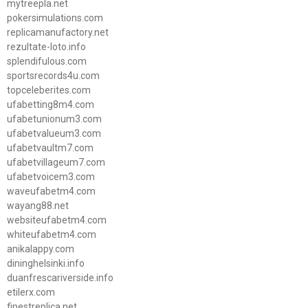
mytreepla.net
pokersimulations.com
replicamanufactory.net
rezultate-loto.info
splendifulous.com
sportsrecords4u.com
topceleberites.com
ufabetting8m4.com
ufabetunionum3.com
ufabetvalueum3.com
ufabetvaultm7.com
ufabetvillageum7.com
ufabetvoicem3.com
waveufabetm4.com
wayang88.net
websiteufabetm4.com
whiteufabetm4.com
anikalappy.com
dininghelsinki.info
duanfrescariverside.info
etilerx.com
finestreplica.net