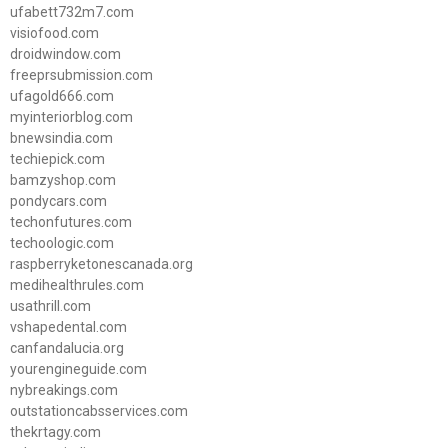
ufabett732m7.com
visiofood.com
droidwindow.com
freeprsubmission.com
ufagold666.com
myinteriorblog.com
bnewsindia.com
techiepick.com
bamzyshop.com
pondycars.com
techonfutures.com
techoologic.com
raspberryketonescanada.org
medihealthrules.com
usathrill.com
vshapedental.com
canfandalucia.org
yourengineguide.com
nybreakings.com
outstationcabsservices.com
thekrtagy.com