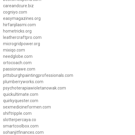
careandcure.biz
cogniyo.com
easymagazines.org
hirfanjilasmi.com
hometricks.org
leathercraftpro.com
microgridpower.org
mixiqo.com
needglobe.com
ortocoach.com
passionawe.com
pittsburghpaintingprofessionals.com
plumberryworks.com
psychoterapiawioletanowak.com
quickultimate.com
quirkyquester.com
sexmedicineformen.com
shiftripple.com
slotterpercaya.co
smartcoolbox.com
sohanjitfinances.com