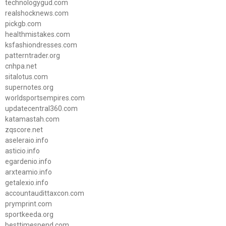
technologygud.com
realshocknews.com
pickgb.com
healthmistakes.com
ksfashiondresses.com
patterntrader.org
cnhpa.net
sitalotus.com
supernotes.org
worldsportsempires.com
updatecentral360.com
katamastah.com
zqscore.net
aseleraio.info
asticio.info
egardenio.info
arxteamio.info
getalexio.info
accountaudittaxcon.com
prymprint.com
sportkeeda.org
besttimespend.com