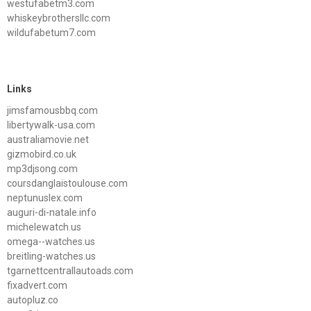
westufabetm3.com
whiskeybrothersllc.com
wildufabetum7.com
Links
jimsfamousbbq.com
libertywalk-usa.com
australiamovie.net
gizmobird.co.uk
mp3djsong.com
coursdanglaistoulouse.com
neptunuslex.com
auguri-di-natale.info
michelewatch.us
omega--watches.us
breitling-watches.us
tgarnettcentrallautoads.com
fixadvert.com
autopluz.co