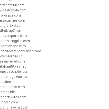
ugetthat.net
ortsnetclub.com
wbestcrypto.com
fordsave.com
lassicgames.com
ung-artikel.com
sthokivip2.com
serversports.com
yptominingplus.com
uinoticiaspe.com
nghairedfrenchbulldog.com
wyersforhire.co
sinemarket.com
tahari88play.net
neydescriptor.com
uthsmagazine.com
inaidee.net
ortsdarkest.com
btoon.biz
esportswires.com
ungpro.com
ortingnewsnet.com