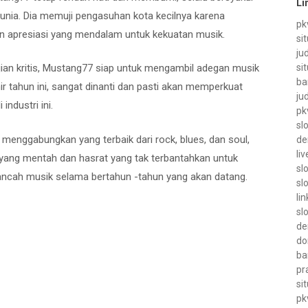
Li
nia. Dia memuji pengasuhan kota kecilnya karena
pk
n apresiasi yang mendalam untuk kekuatan musik.
si
ju
an kritis, Mustang77 siap untuk mengambil adegan musik
si
ba
ir tahun ini, sangat dinanti dan pasti akan memperkuat
ju
ndustri ini.
pk
sl
 menggabungkan yang terbaik dari rock, blues, dan soul,
de
liv
a yang mentah dan hasrat yang tak terbantahkan untuk
sl
kancah musik selama bertahun -tahun yang akan datang.
sl
li
sl
de
do
ba
pr
si
pk