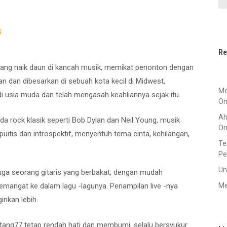
5
Re
ang naik daun di kancah musik, memikat penonton dengan
kan dan dibesarkan di sebuah kota kecil di Midwest,
Me
usia muda dan telah mengasah keahliannya sejak itu.
On
Ah
a rock klasik seperti Bob Dylan dan Neil Young, musik
On
uitis dan introspektif, menyentuh tema cinta, kehilangan,
Te
Pe
Un
uga seorang gitaris yang berbakat, dengan mudah
mangat ke dalam lagu -lagunya. Penampilan live -nya
Me
nkan lebih.
tang77 tetap rendah hati dan membumi, selalu bersyukur