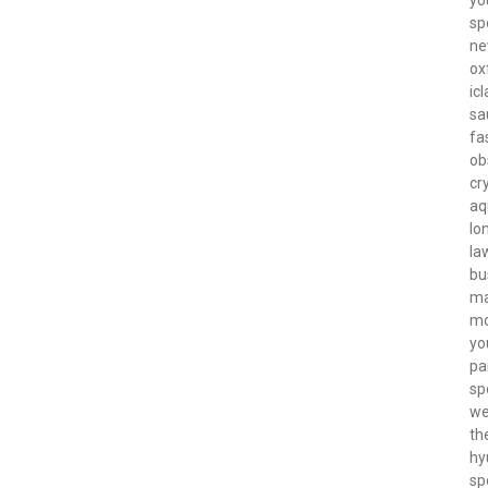
yo
sp
ne
ox
ic
sa
fa
ob
cr
aq
lo
la
bu
ma
mo
yo
pa
sp
we
th
hy
sp