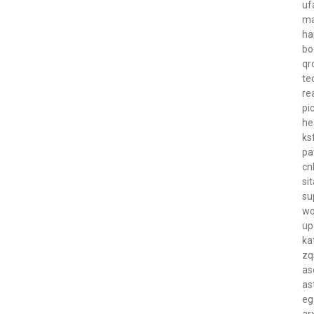
uf
ma
ha
bo
qr
te
re
pi
he
ks
pa
cn
si
su
wo
up
ka
zq
as
ast
eg