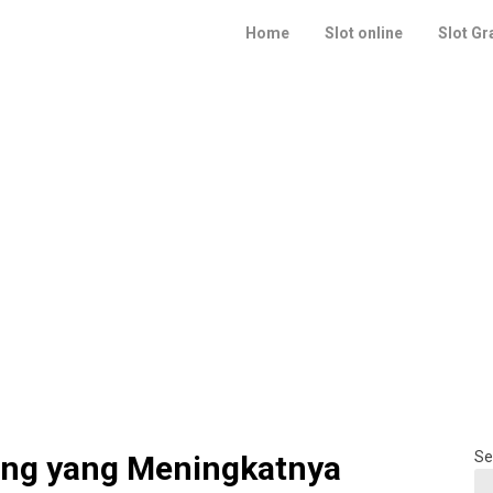
Slot
Home
Slot online
Slot Gr
Gacor
Hari
Ini
dari
Pragmatic
Play,
Slot
X1000
untuk
Maxwin
Maksimal
Se
ang yang Meningkatnya