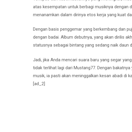
atas kesempatan untuk berbagi musiknya dengan du
menanamkan dalam dirinya etos kerja yang kuat da
Dengan basis penggemar yang berkembang dan puji
dengan badai. Album debutnya, yang akan dirilis akh
statusnya sebagai bintang yang sedang naik daun di i
Jadi, jika Anda mencari suara baru yang segar yang
tidak terlihat lagi dari Mustang77. Dengan bakatny
musik, ia pasti akan meninggalkan kesan abadi di 
[ad_2]