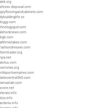
alek.org
ttress-disposal.com
ppyflooringandcabinets.com
dybuildinglife.co
doggy.com
chnologygud.com
alshocknews.com
ckgb.com
althmistakes.com
fashiondresses.com
tterntrader.org
hpa.net
talotus.com
pernotes.org
rldsportsempires.com
datecentral360.com
tamastah.com
score.net
eleraio.info
icio.info
ardenio.info