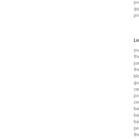
po
qq
po
Li
pu
th
ju
th
bl
gu
ca
po
co
ba
ba
ba
pe
th