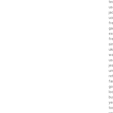
te
us
ja
uc
fr
ga
ex
fr
si
uk
wa
us
je
um
re
fa
go
lo
bu
ye
to