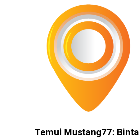
Skip
Temui Mustang77: Bint
to