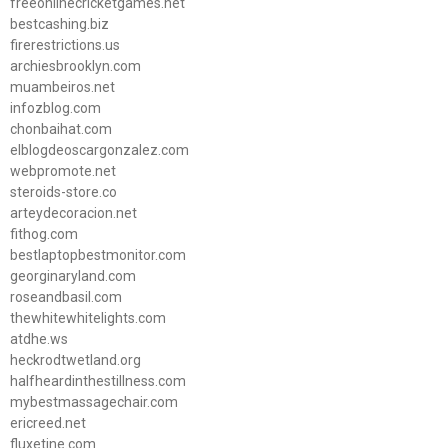
freeonlinecricketgames.net
bestcashing.biz
firerestrictions.us
archiesbrooklyn.com
muambeiros.net
infozblog.com
chonbaihat.com
elblogdeoscargonzalez.com
webpromote.net
steroids-store.co
arteydecoracion.net
fithog.com
bestlaptopbestmonitor.com
georginaryland.com
roseandbasil.com
thewhitewhitelights.com
atdhe.ws
heckrodtwetland.org
halfheardinthestillness.com
mybestmassagechair.com
ericreed.net
fluxetine.com