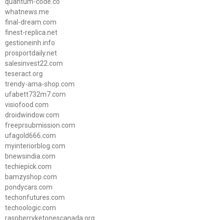
quantum-code.co
whatnews.me
final-dream.com
finest-replica.net
gestioneinh.info
prosportdaily.net
salesinvest22.com
teseract.org
trendy-ama-shop.com
ufabett732m7.com
visiofood.com
droidwindow.com
freeprsubmission.com
ufagold666.com
myinteriorblog.com
bnewsindia.com
techiepick.com
bamzyshop.com
pondycars.com
techonfutures.com
techoologic.com
raspberryketonescanada.org