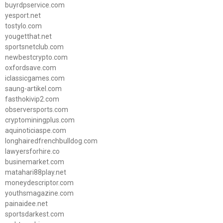
buyrdpservice.com
yesport.net
tostylo.com
yougetthat.net
sportsnetclub.com
newbestcrypto.com
oxfordsave.com
iclassicgames.com
saung-artikel.com
fasthokivip2.com
observersports.com
cryptominingplus.com
aquinoticiaspe.com
longhairedfrenchbulldog.com
lawyersforhire.co
businemarket.com
matahari88play.net
moneydescriptor.com
youthsmagazine.com
painaidee.net
sportsdarkest.com