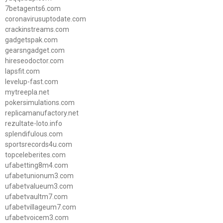
7betagents6.com
coronavirusuptodate.com
crackinstreams.com
gadgetspak.com
gearsngadget.com
hireseodoctor.com
lapsfit.com
levelup-fast.com
mytreepla.net
pokersimulations.com
replicamanufactory.net
rezultate-loto.info
splendifulous.com
sportsrecords4u.com
topceleberites.com
ufabetting8m4.com
ufabetunionum3.com
ufabetvalueum3.com
ufabetvaultm7.com
ufabetvillageum7.com
ufabetvoicem3.com