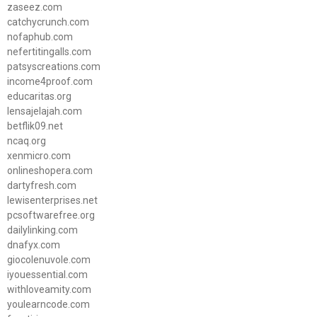
zaseez.com
catchycrunch.com
nofaphub.com
nefertitingalls.com
patsyscreations.com
income4proof.com
educaritas.org
lensajelajah.com
betflik09.net
ncaq.org
xenmicro.com
onlineshopera.com
dartyfresh.com
lewisenterprises.net
pcsoftwarefree.org
dailylinking.com
dnafyx.com
giocolenuvole.com
iyouessential.com
withloveamity.com
youlearncode.com