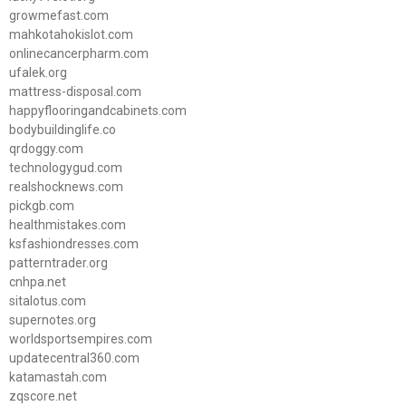
growmefast.com
mahkotahokislot.com
onlinecancerpharm.com
ufalek.org
mattress-disposal.com
happyflooringandcabinets.com
bodybuildinglife.co
qrdoggy.com
technologygud.com
realshocknews.com
pickgb.com
healthmistakes.com
ksfashiondresses.com
patterntrader.org
cnhpa.net
sitalotus.com
supernotes.org
worldsportsempires.com
updatecentral360.com
katamastah.com
zqscore.net