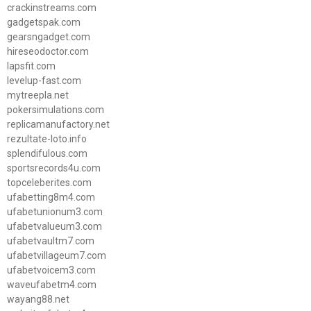
crackinstreams.com
gadgetspak.com
gearsngadget.com
hireseodoctor.com
lapsfit.com
levelup-fast.com
mytreepla.net
pokersimulations.com
replicamanufactory.net
rezultate-loto.info
splendifulous.com
sportsrecords4u.com
topceleberites.com
ufabetting8m4.com
ufabetunionum3.com
ufabetvalueum3.com
ufabetvaultm7.com
ufabetvillageum7.com
ufabetvoicem3.com
waveufabetm4.com
wayang88.net