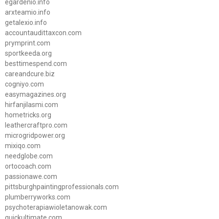
egardenio.info
arxteamio.info
getalexio.info
accountaudittaxcon.com
prymprint.com
sportkeeda.org
besttimespend.com
careandcure.biz
cogniyo.com
easymagazines.org
hirfanjilasmi.com
hometricks.org
leathercraftpro.com
microgridpower.org
mixiqo.com
needglobe.com
ortocoach.com
passionawe.com
pittsburghpaintingprofessionals.com
plumberryworks.com
psychoterapiawioletanowak.com
quickultimate.com