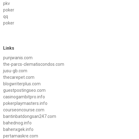
pkv
poker
qq
poker
Links
punjwanis.com
the-parcs-clematiscondos.com
jusu-gb.com
thecarepet.com
blogwriterplus.com
guestpostingseo.com
casinogambitpro.info
pokerplaymasters.info
courseoncourse.com
bantinbatdongsan247.com
bahednog.info
bahenxgek.info
pertamaskre.com