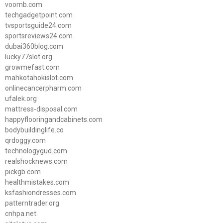
voomb.com
techgadgetpoint.com
tvsportsguide24.com
sportsreviews24.com
dubai360blog.com
lucky77slot.org
growmefast.com
mahkotahokislot.com
onlinecancerpharm.com
ufalek.org
mattress-disposal.com
happyflooringandcabinets.com
bodybuildinglife.co
qrdoggy.com
technologygud.com
realshocknews.com
pickgb.com
healthmistakes.com
ksfashiondresses.com
patterntrader.org
cnhpa.net