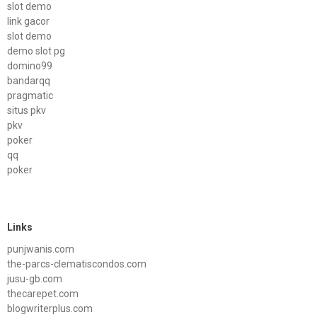
slot demo
link gacor
slot demo
demo slot pg
domino99
bandarqq
pragmatic
situs pkv
pkv
poker
qq
poker
Links
punjwanis.com
the-parcs-clematiscondos.com
jusu-gb.com
thecarepet.com
blogwriterplus.com