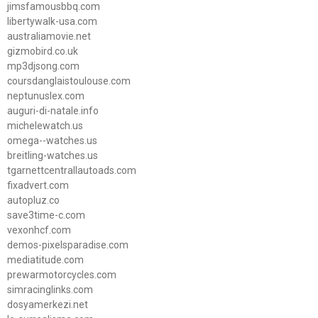
jimsfamousbbq.com
libertywalk-usa.com
australiamovie.net
gizmobird.co.uk
mp3djsong.com
coursdanglaistoulouse.com
neptunuslex.com
auguri-di-natale.info
michelewatch.us
omega--watches.us
breitling-watches.us
tgarnettcentrallautoads.com
fixadvert.com
autopluz.co
save3time-c.com
vexonhcf.com
demos-pixelsparadise.com
mediatitude.com
prewarmotorcycles.com
simracinglinks.com
dosyamerkezi.net