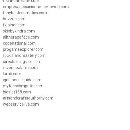
technoarmaan.com
empresasposicionamientoweb.com
tonybestcosmetics.com
buzznc.com
fxjoiner.com
skinbykindra.com
alltherageface.com
codenational.com
progameexplorer.com
rockislandroastery.com
directselling-pro.com
revenuealarm.com
lurab.com
ignitioncoilguide.com
mytechcomputer.com
bioslot168.com
artsandcraftsauthority.com
webservicelive.com