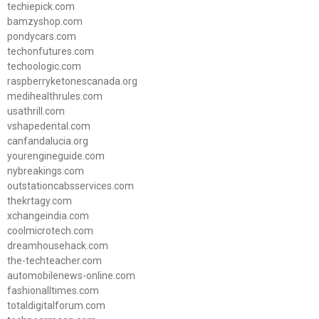
techiepick.com
bamzyshop.com
pondycars.com
techonfutures.com
techoologic.com
raspberryketonescanada.org
medihealthrules.com
usathrill.com
vshapedental.com
canfandalucia.org
yourengineguide.com
nybreakings.com
outstationcabsservices.com
thekrtagy.com
xchangeindia.com
coolmicrotech.com
dreamhousehack.com
the-techteacher.com
automobilenews-online.com
fashionalltimes.com
totaldigitalforum.com