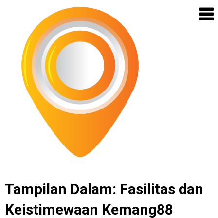
Slot
Gacor
Hari
Ini
dari
Pragmatic
Play,
Slot
X1000
untuk
Maxwin
Maksimal
Skip
Tampilan Dalam: Fasilitas dan
to
Keistimewaan Kemang88
content