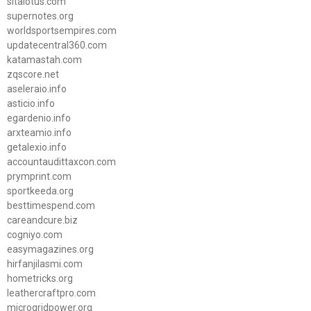
sitalotus.com
supernotes.org
worldsportsempires.com
updatecentral360.com
katamastah.com
zqscore.net
aseleraio.info
asticio.info
egardenio.info
arxteamio.info
getalexio.info
accountaudittaxcon.com
prymprint.com
sportkeeda.org
besttimespend.com
careandcure.biz
cogniyo.com
easymagazines.org
hirfanjilasmi.com
hometricks.org
leathercraftpro.com
microgridpower.org