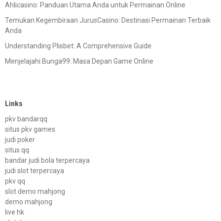
Ahlicasino: Panduan Utama Anda untuk Permainan Online
Temukan Kegembiraan JurusCasino: Destinasi Permainan Terbaik
Anda
Understanding Plisbet: A Comprehensive Guide
Menjelajahi Bunga99: Masa Depan Game Online
Links
pkv bandarqq
situs pkv games
judi poker
situs qq
bandar judi bola terpercaya
judi slot terpercaya
pkv qq
slot demo mahjong
demo mahjong
live hk