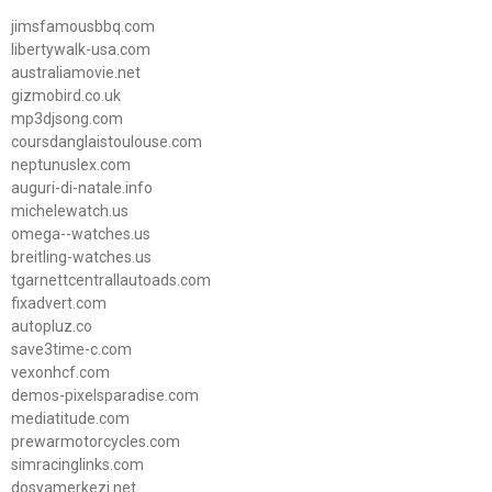
jimsfamousbbq.com
libertywalk-usa.com
australiamovie.net
gizmobird.co.uk
mp3djsong.com
coursdanglaistoulouse.com
neptunuslex.com
auguri-di-natale.info
michelewatch.us
omega--watches.us
breitling-watches.us
tgarnettcentrallautoads.com
fixadvert.com
autopluz.co
save3time-c.com
vexonhcf.com
demos-pixelsparadise.com
mediatitude.com
prewarmotorcycles.com
simracinglinks.com
dosyamerkezi.net