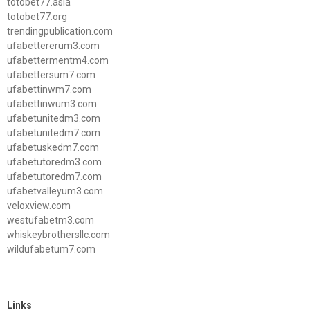
totobet77.asia
totobet77.org
trendingpublication.com
ufabettererum3.com
ufabettermentm4.com
ufabettersum7.com
ufabettinwm7.com
ufabettinwum3.com
ufabetunitedm3.com
ufabetunitedm7.com
ufabetuskedm7.com
ufabetutoredm3.com
ufabetutoredm7.com
ufabetvalleyum3.com
veloxview.com
westufabetm3.com
whiskeybrothersllc.com
wildufabetum7.com
Links