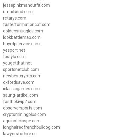
jessepinkmanoutfit.com
umailsend.com
retarys.com
fasterformationcpf.com
goldensnuggles.com
lookbattlemap.com
buyrdpservice.com
yesport.net
tostylo.com
yougetthat.net
sportsnetclub.com
newbestcrypto.com
oxfordsave.com
iclassicgames.com
saung-artikel.com
fasthokivip2.com
observersports.com
cryptominingplus.com
aquinoticiaspe.com
longhairedfrenchbulldog.com
lawyersforhire.co