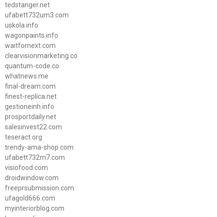
tedstanger.net
ufabett732um3.com
uskola.info
wagonpaints.info
waitfornext.com
clearvisionmarketing.co
quantum-code.co
whatnews.me
final-dream.com
finest-replica.net
gestioneinh.info
prosportdaily.net
salesinvest22.com
teseract.org
trendy-ama-shop.com
ufabett732m7.com
visiofood.com
droidwindow.com
freeprsubmission.com
ufagold666.com
myinteriorblog.com