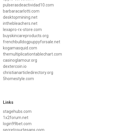
pulserasdeactividad10.com
barbaracarlotti.com
desktopmining.net
inthebleachers.net
lexapro-rx-store.com
buyskincareproducts.org
frenchbulldogpuppyforsale.net
kogamasquid.com
themultiplicationtablechart.com
casinoglamour.org
dextercoin.io
christianarticledirectory.org
5homestyle.com
Links
stagehubs.com
1x2forum.net
login99bet.com
secretcourtesans.com