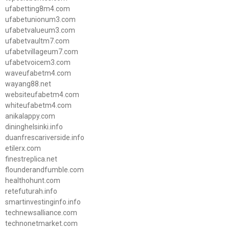
ufabetting8m4.com
ufabetunionum3.com
ufabetvalueum3.com
ufabetvaultm7.com
ufabetvillageum7.com
ufabetvoicem3.com
waveufabetm4.com
wayang88.net
websiteufabetm4.com
whiteufabetm4.com
anikalappy.com
dininghelsinki.info
duanfrescariverside.info
etilerx.com
finestreplica.net
flounderandfumble.com
healthohunt.com
retefuturah.info
smartinvestinginfo.info
technewsalliance.com
technonetmarket.com