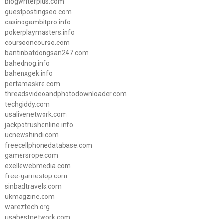
blogwriterplus.com
guestpostingseo.com
casinogambitpro.info
pokerplaymasters.info
courseoncourse.com
bantinbatdongsan247.com
bahednog.info
bahenxgek.info
pertamaskre.com
threadsvideoandphotodownloader.com
techgiddy.com
usalivenetwork.com
jackpotrushonline.info
ucnewshindi.com
freecellphonedatabase.com
gamersrope.com
exellewebmedia.com
free-gamestop.com
sinbadtravels.com
ukmagzine.com
wareztech.org
usabestnetwork.com