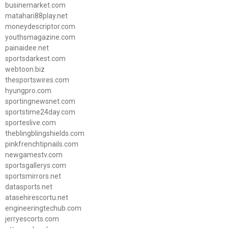
businemarket.com
matahari88play.net
moneydescriptor.com
youthsmagazine.com
painaidee.net
sportsdarkest.com
webtoon.biz
thesportswires.com
hyungpro.com
sportingnewsnet.com
sportstime24day.com
sporteslive.com
theblingblingshields.com
pinkfrenchtipnails.com
newgamestv.com
sportsgallerys.com
sportsmirrors.net
datasports.net
atasehirescortu.net
engineeringtechub.com
jerryescorts.com