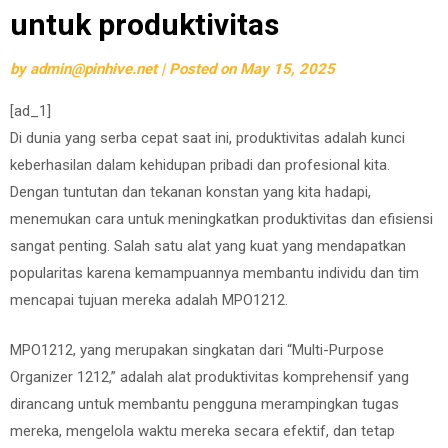
untuk produktivitas
by
admin@pinhive.net
|
Posted on
May 15, 2025
[ad_1]
Di dunia yang serba cepat saat ini, produktivitas adalah kunci
keberhasilan dalam kehidupan pribadi dan profesional kita.
Dengan tuntutan dan tekanan konstan yang kita hadapi,
menemukan cara untuk meningkatkan produktivitas dan efisiensi
sangat penting. Salah satu alat yang kuat yang mendapatkan
popularitas karena kemampuannya membantu individu dan tim
mencapai tujuan mereka adalah MPO1212.
MPO1212, yang merupakan singkatan dari “Multi-Purpose
Organizer 1212,” adalah alat produktivitas komprehensif yang
dirancang untuk membantu pengguna merampingkan tugas
mereka, mengelola waktu mereka secara efektif, dan tetap