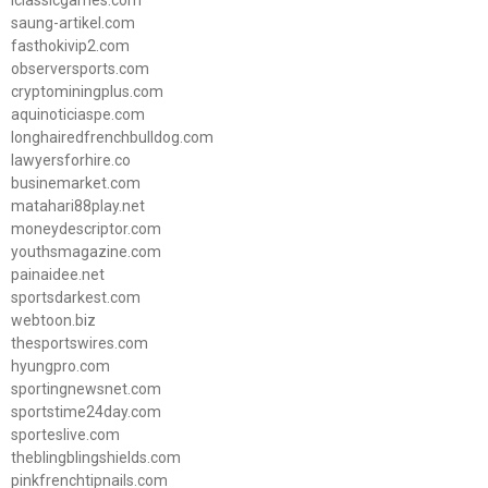
saung-artikel.com
fasthokivip2.com
observersports.com
cryptominingplus.com
aquinoticiaspe.com
longhairedfrenchbulldog.com
lawyersforhire.co
businemarket.com
matahari88play.net
moneydescriptor.com
youthsmagazine.com
painaidee.net
sportsdarkest.com
webtoon.biz
thesportswires.com
hyungpro.com
sportingnewsnet.com
sportstime24day.com
sporteslive.com
theblingblingshields.com
pinkfrenchtipnails.com