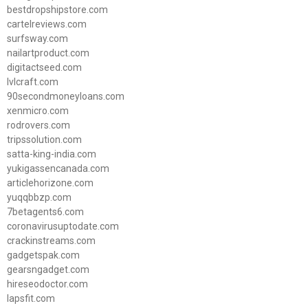
bestdropshipstore.com
cartelreviews.com
surfsway.com
nailartproduct.com
digitactseed.com
lvlcraft.com
90secondmoneyloans.com
xenmicro.com
rodrovers.com
tripssolution.com
satta-king-india.com
yukigassencanada.com
articlehorizone.com
yuqqbbzp.com
7betagents6.com
coronavirusuptodate.com
crackinstreams.com
gadgetspak.com
gearsngadget.com
hireseodoctor.com
lapsfit.com