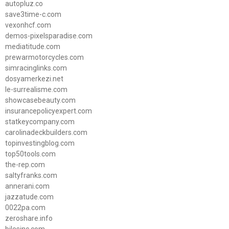
autopluz.co
save3time-c.com
vexonhcf.com
demos-pixelsparadise.com
mediatitude.com
prewarmotorcycles.com
simracinglinks.com
dosyamerkezi.net
le-surrealisme.com
showcasebeauty.com
insurancepolicyexpert.com
statkeycompany.com
carolinadeckbuilders.com
topinvestingblog.com
top50tools.com
the-rep.com
saltyfranks.com
annerani.com
jazzatude.com
0022pa.com
zeroshare.info
bilesinc.com