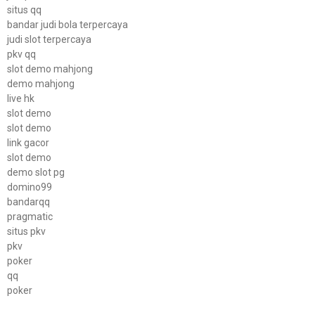
situs qq
bandar judi bola terpercaya
judi slot terpercaya
pkv qq
slot demo mahjong
demo mahjong
live hk
slot demo
slot demo
link gacor
slot demo
demo slot pg
domino99
bandarqq
pragmatic
situs pkv
pkv
poker
qq
poker