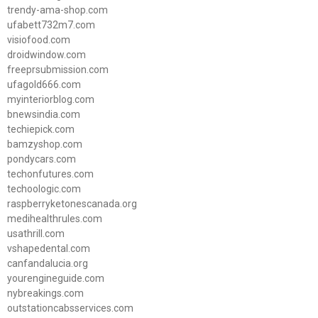
trendy-ama-shop.com
ufabett732m7.com
visiofood.com
droidwindow.com
freeprsubmission.com
ufagold666.com
myinteriorblog.com
bnewsindia.com
techiepick.com
bamzyshop.com
pondycars.com
techonfutures.com
techoologic.com
raspberryketonescanada.org
medihealthrules.com
usathrill.com
vshapedental.com
canfandalucia.org
yourengineguide.com
nybreakings.com
outstationcabsservices.com