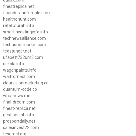
finestreplica.net
flounderandfumble.com
healthohunt.com
retefuturah.info
smartinvestinginfo.info
technewsalliance.com
technonetmarket.com
tedstanger.net
ufabett732um3.com
uskola.info
wagonpaints.info
waitfornext.com
clearvisionmarketing.co
quantum-code.co
whatnews.me
final-dream.com
finest-replica.net
gestioneinh.info
prosportdaily.net
salesinvest22.com
teseract.org