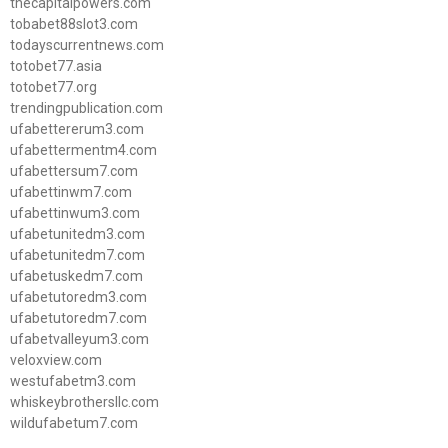
thecapitalpowers.com
tobabet88slot3.com
todayscurrentnews.com
totobet77.asia
totobet77.org
trendingpublication.com
ufabettererum3.com
ufabettermentm4.com
ufabettersum7.com
ufabettinwm7.com
ufabettinwum3.com
ufabetunitedm3.com
ufabetunitedm7.com
ufabetuskedm7.com
ufabetutoredm3.com
ufabetutoredm7.com
ufabetvalleyum3.com
veloxview.com
westufabetm3.com
whiskeybrothersllc.com
wildufabetum7.com