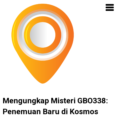
Slot
Gacor
Hari
Ini
dari
Pragmatic
Play,
Slot
X1000
untuk
Maxwin
Maksimal
Skip
Mengungkap Misteri GBO338:
to
Penemuan Baru di Kosmos
content