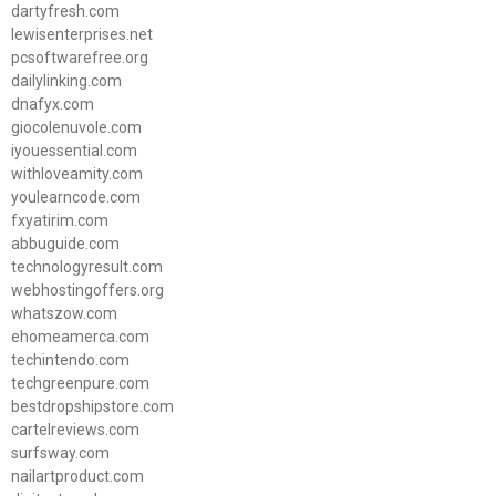
dartyfresh.com
lewisenterprises.net
pcsoftwarefree.org
dailylinking.com
dnafyx.com
giocolenuvole.com
iyouessential.com
withloveamity.com
youlearncode.com
fxyatirim.com
abbuguide.com
technologyresult.com
webhostingoffers.org
whatszow.com
ehomeamerca.com
techintendo.com
techgreenpure.com
bestdropshipstore.com
cartelreviews.com
surfsway.com
nailartproduct.com