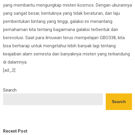
yang membantu mengungkap misteri kosmos. Dengan ukurannya
yang sangat besar, bentuknya yang tidak beraturan, dan laju
pembentukan bintang yang tinggi, galaksi ini menantang
pemahaman kita tentang bagaimana galaksi terbentuk dan
berevolusi. Saat para ilmuwan terus mempelajari GBO338, kita
bisa berharap untuk mengetahui lebih banyak lagi tentang
keajaiban alam semesta dan banyaknya misteri yang terkandung
di dalamnya.
[ad_2]
Search
Search
Recent Post