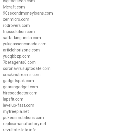
digitactseed.com
lvlcraft.com
90secondmoneyloans.com
xenmicro.com
rodrovers.com
tripssolution.com
satta-king-india.com
yukigassencanada.com
articlehorizone.com
yuqqbbzp.com
7betagents6.com
coronavirusuptodate.com
crackinstreams.com
gadgetspak.com
gearsngadget.com
hireseodoctor.com
lapsfit.com
levelup-fast.com
mytreepla.net
pokersimulations.com
replicamanufactory.net
rezultate-loto.info