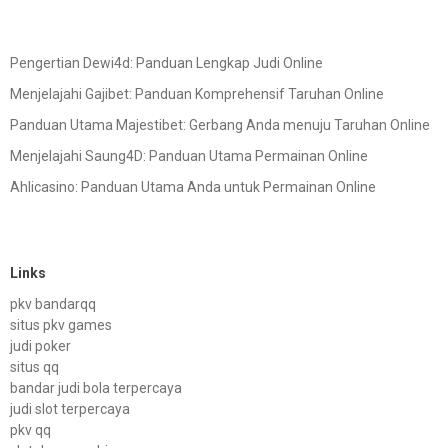
Pengertian Dewi4d: Panduan Lengkap Judi Online
Menjelajahi Gajibet: Panduan Komprehensif Taruhan Online
Panduan Utama Majestibet: Gerbang Anda menuju Taruhan Online
Menjelajahi Saung4D: Panduan Utama Permainan Online
Ahlicasino: Panduan Utama Anda untuk Permainan Online
Links
pkv bandarqq
situs pkv games
judi poker
situs qq
bandar judi bola terpercaya
judi slot terpercaya
pkv qq