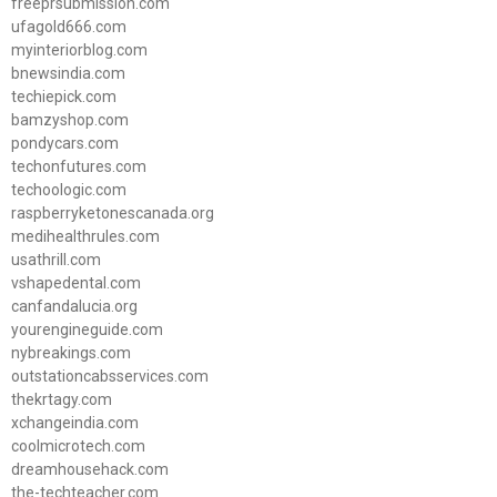
freeprsubmission.com
ufagold666.com
myinteriorblog.com
bnewsindia.com
techiepick.com
bamzyshop.com
pondycars.com
techonfutures.com
techoologic.com
raspberryketonescanada.org
medihealthrules.com
usathrill.com
vshapedental.com
canfandalucia.org
yourengineguide.com
nybreakings.com
outstationcabsservices.com
thekrtagy.com
xchangeindia.com
coolmicrotech.com
dreamhousehack.com
the-techteacher.com