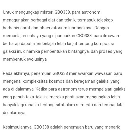
Untuk mengungkap misteri GBO338, para astronom
menggunakan berbagai alat dan teknik, termasuk teleskop
berbasis darat dan observatorium luar angkasa. Dengan
mempelajari cahaya yang dipancarkan GBO338, para ilmuwan
berharap dapat mempelajari lebih lanjut tentang komposisi
galaksi ini, dinamika pembentukan bintangnya, dan proses yang
membentuk evolusinya.
Pada akhirnya, penemuan GBO338 menawarkan wawasan baru
mengenai kompleksitas kosmos dan keragaman galaksi yang
ada di dalamnya. Ketika para astronom terus mempelajari galaksi
yang penuh teka-teki ini, mereka pasti akan mengungkap lebih
banyak lagi rahasia tentang sifat alam semesta dan tempat kita
di dalamnya.
Kesimpulannya, GBO338 adalah penemuan baru yang menarik