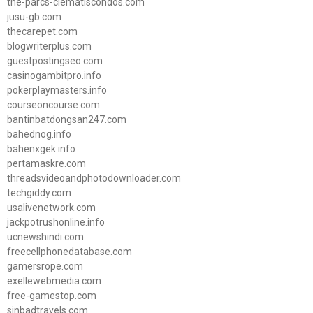
the-parcs-clematiscondos.com
jusu-gb.com
thecarepet.com
blogwriterplus.com
guestpostingseo.com
casinogambitpro.info
pokerplaymasters.info
courseoncourse.com
bantinbatdongsan247.com
bahednog.info
bahenxgek.info
pertamaskre.com
threadsvideoandphotodownloader.com
techgiddy.com
usalivenetwork.com
jackpotrushonline.info
ucnewshindi.com
freecellphonedatabase.com
gamersrope.com
exellewebmedia.com
free-gamestop.com
sinbadtravels.com