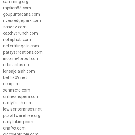
camming.org
rajalion88.com
goupuntacana.com
riversedgepark.com
zaseez.com
catchycrunch.com
nofaphub.com
nefertitingalls.com
patsyscreations.com
income4proof.com
educaritas.org
lensajelajah.com
betflik09.net
ncaq.org
xenmicro.com
onlineshopera.com
dartyfresh.com
lewisenterprises.net
pcsoftwarefree.org
dailylinking.com
dnafyx.com
giocolenuvole.com