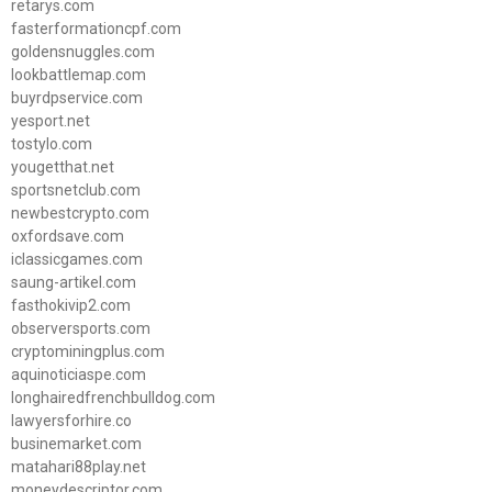
retarys.com
fasterformationcpf.com
goldensnuggles.com
lookbattlemap.com
buyrdpservice.com
yesport.net
tostylo.com
yougetthat.net
sportsnetclub.com
newbestcrypto.com
oxfordsave.com
iclassicgames.com
saung-artikel.com
fasthokivip2.com
observersports.com
cryptominingplus.com
aquinoticiaspe.com
longhairedfrenchbulldog.com
lawyersforhire.co
businemarket.com
matahari88play.net
moneydescriptor.com