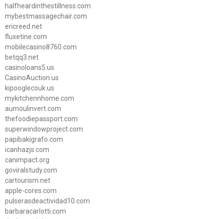
halfheardinthestillness.com
mybestmassagechair.com
ericreed.net
fluxetine.com
mobilecasino8760.com
betqq3.net
casinoloans5.us
CasinoAuction.us
kipooglecouk.us
mykitchennhome.com
aumoulinvert.com
thefoodiepassport.com
superwindowproject.com
papibakigrafo.com
icanhazjs.com
canimpact.org
goviralstudy.com
cartourism.net
apple-cores.com
pulserasdeactividad10.com
barbaracarlotti.com