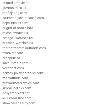
australiamovie.net
gizmobird.co.uk
mp3djsong.com
coursdanglaistoulouse.com
neptunuslex.com
auguri-di-natale.info
michelewatch.us
omega--watches.us
breitling-watches.us
tgarnettcentrallautoads.com
fixadvert.com
autopluz.co
save3time-c.com
vexonhcf.com
demos-pixelsparadise.com
mediatitude.com
prewarmotorcycles.com
simracinglinks.com
dosyamerkezi.net
le-surrealisme.com
showcasebeauty.com