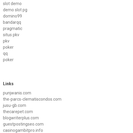
slot demo
demo slot pg
domino99
bandarqq
pragmatic
situs pkv
pkv
poker
qq
poker
Links
punjwanis.com
the-parcs-clematiscondos.com
jusu-gb.com
thecarepet.com
blogwriterplus.com
guestpostingseo.com
casinogambitpro.info