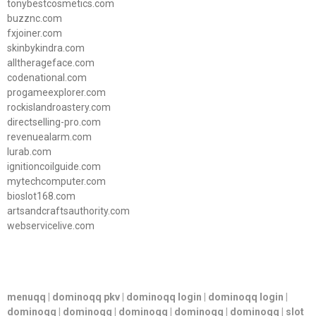
tonybestcosmetics.com
buzznc.com
fxjoiner.com
skinbykindra.com
alltherageface.com
codenational.com
progameexplorer.com
rockislandroastery.com
directselling-pro.com
revenuealarm.com
lurab.com
ignitioncoilguide.com
mytechcomputer.com
bioslot168.com
artsandcraftsauthority.com
webservicelive.com
menuqq
|
dominoqq pkv
|
dominoqq login
|
dominoqq login
|
dominoqq
|
dominoqq
|
dominoqq
|
dominoqq
|
dominoqq
|
slot