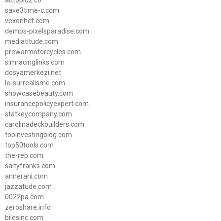
autopluz.co
save3time-c.com
vexonhcf.com
demos-pixelsparadise.com
mediatitude.com
prewarmotorcycles.com
simracinglinks.com
dosyamerkezi.net
le-surrealisme.com
showcasebeauty.com
insurancepolicyexpert.com
statkeycompany.com
carolinadeckbuilders.com
topinvestingblog.com
top50tools.com
the-rep.com
saltyfranks.com
annerani.com
jazzatude.com
0022pa.com
zeroshare.info
bilesinc.com