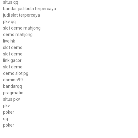
situs qq
bandar judi bola terpercaya
judi slot terpercaya
pkv qq
slot demo mahjong
demo mahjong
live hk
slot demo
slot demo
link gacor
slot demo
demo slot pg
domino99
bandarqq
pragmatic
situs pkv
pkv
poker
qq
poker