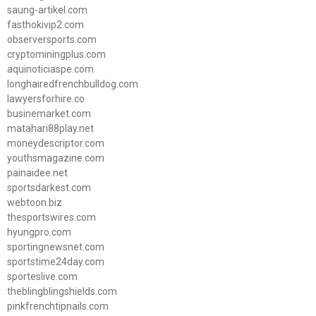
saung-artikel.com
fasthokivip2.com
observersports.com
cryptominingplus.com
aquinoticiaspe.com
longhairedfrenchbulldog.com
lawyersforhire.co
businemarket.com
matahari88play.net
moneydescriptor.com
youthsmagazine.com
painaidee.net
sportsdarkest.com
webtoon.biz
thesportswires.com
hyungpro.com
sportingnewsnet.com
sportstime24day.com
sporteslive.com
theblingblingshields.com
pinkfrenchtipnails.com