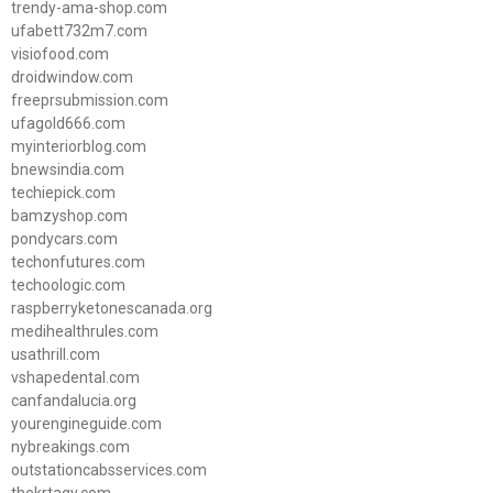
trendy-ama-shop.com
ufabett732m7.com
visiofood.com
droidwindow.com
freeprsubmission.com
ufagold666.com
myinteriorblog.com
bnewsindia.com
techiepick.com
bamzyshop.com
pondycars.com
techonfutures.com
techoologic.com
raspberryketonescanada.org
medihealthrules.com
usathrill.com
vshapedental.com
canfandalucia.org
yourengineguide.com
nybreakings.com
outstationcabsservices.com