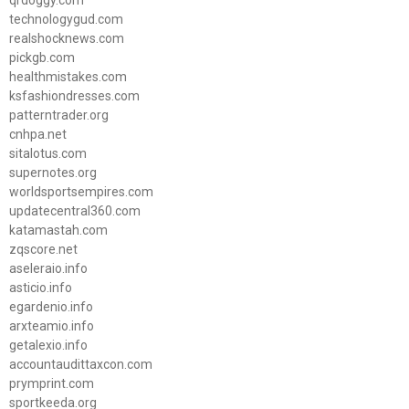
qrdoggy.com
technologygud.com
realshocknews.com
pickgb.com
healthmistakes.com
ksfashiondresses.com
patterntrader.org
cnhpa.net
sitalotus.com
supernotes.org
worldsportsempires.com
updatecentral360.com
katamastah.com
zqscore.net
aseleraio.info
asticio.info
egardenio.info
arxteamio.info
getalexio.info
accountaudittaxcon.com
prymprint.com
sportkeeda.org