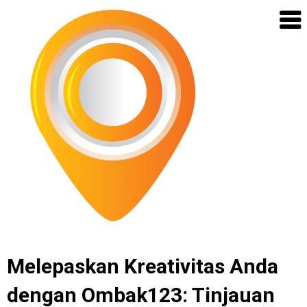
Slot
Gacor
Hari
Ini
dari
Pragmatic
Play,
Slot
X1000
untuk
Maxwin
Maksimal
Skip
Melepaskan Kreativitas Anda
to
dengan Ombak123: Tinjauan
content