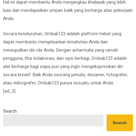
Hal ini dapat membantu Anda menjangkau khalayak yang lebih
luas dan mendapatkan umpan balik yang berharga atas pekerjaan
Anda.
Secara keseluruhan, Ombak123 adalah platform hebat yang
dapat membantu mengeluarkan kreativitas Anda dan
mewujudkan ide-ide Anda. Dengan antarmuka yang ramah
pengguna, fitur kolaborasi, dan opsi berbagi, Ombak123 adalah
alat berharga bagi siapa pun yang ingin mengekspresikan diri
secara kreatif. Baik Anda seorang penulis, desainer, fotografer,
atau videografer, Ombak123 punya sesuatu untuk Anda.
[ad_2]
Search
Search