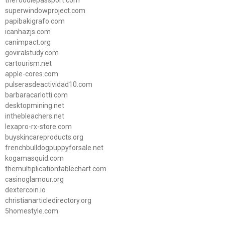
thefoodiepassport.com
superwindowproject.com
papibakigrafo.com
icanhazjs.com
canimpact.org
goviralstudy.com
cartourism.net
apple-cores.com
pulserasdeactividad10.com
barbaracarlotti.com
desktopmining.net
inthebleachers.net
lexapro-rx-store.com
buyskincareproducts.org
frenchbulldogpuppyforsale.net
kogamasquid.com
themultiplicationtablechart.com
casinoglamour.org
dextercoin.io
christianarticledirectory.org
5homestyle.com