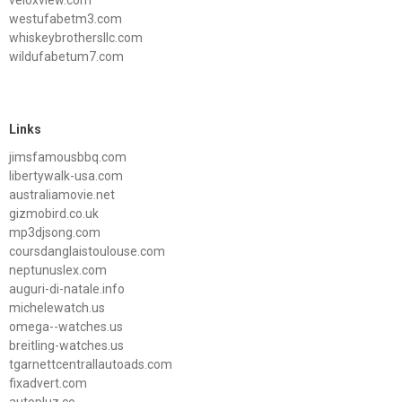
veloxview.com
westufabetm3.com
whiskeybrothersllc.com
wildufabetum7.com
Links
jimsfamousbbq.com
libertywalk-usa.com
australiamovie.net
gizmobird.co.uk
mp3djsong.com
coursdanglaistoulouse.com
neptunuslex.com
auguri-di-natale.info
michelewatch.us
omega--watches.us
breitling-watches.us
tgarnettcentrallautoads.com
fixadvert.com