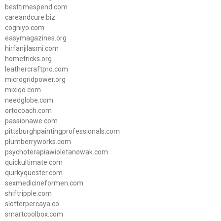
besttimespend.com
careandcure.biz
cogniyo.com
easymagazines.org
hirfanjilasmi.com
hometricks.org
leathercraftpro.com
microgridpower.org
mixiqo.com
needglobe.com
ortocoach.com
passionawe.com
pittsburghpaintingprofessionals.com
plumberryworks.com
psychoterapiawioletanowak.com
quickultimate.com
quirkyquester.com
sexmedicineformen.com
shiftripple.com
slotterpercaya.co
smartcoolbox.com