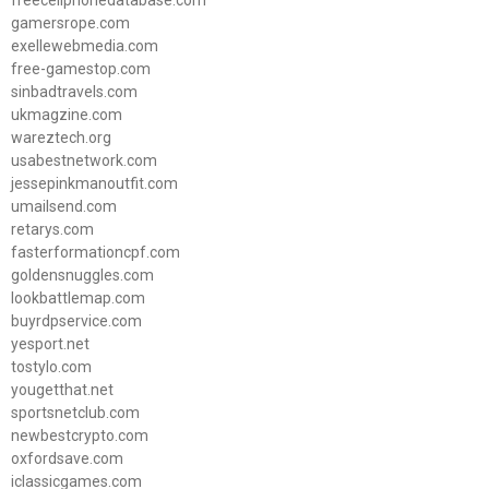
freecellphonedatabase.com
gamersrope.com
exellewebmedia.com
free-gamestop.com
sinbadtravels.com
ukmagzine.com
wareztech.org
usabestnetwork.com
jessepinkmanoutfit.com
umailsend.com
retarys.com
fasterformationcpf.com
goldensnuggles.com
lookbattlemap.com
buyrdpservice.com
yesport.net
tostylo.com
yougetthat.net
sportsnetclub.com
newbestcrypto.com
oxfordsave.com
iclassicgames.com