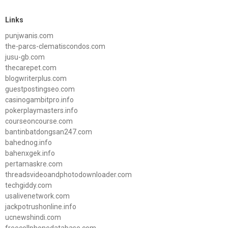
Links
punjwanis.com
the-parcs-clematiscondos.com
jusu-gb.com
thecarepet.com
blogwriterplus.com
guestpostingseo.com
casinogambitpro.info
pokerplaymasters.info
courseoncourse.com
bantinbatdongsan247.com
bahednog.info
bahenxgek.info
pertamaskre.com
threadsvideoandphotodownloader.com
techgiddy.com
usalivenetwork.com
jackpotrushonline.info
ucnewshindi.com