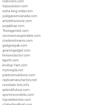
rodrovers.com
tripssolution.com
satta-king-india.com
yukigassencanada.com
articlehorizone.com
yuqqbbzp.com
7betagents6.com
coronavirusuptodate.com
crackinstreams.com
gadgetspak.com
gearsngadget.com
hireseodoctor.com
lapsfit.com
levelup-fast.com
mytreepla.net
pokersimulations.com
replicamanufactory.net
rezultate-loto.info
splendifulous.com
sportsrecords4u.com
topceleberites.com
ufabetting8m4.com