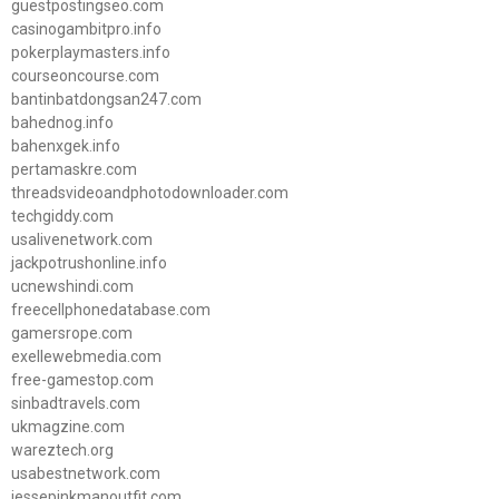
guestpostingseo.com
casinogambitpro.info
pokerplaymasters.info
courseoncourse.com
bantinbatdongsan247.com
bahednog.info
bahenxgek.info
pertamaskre.com
threadsvideoandphotodownloader.com
techgiddy.com
usalivenetwork.com
jackpotrushonline.info
ucnewshindi.com
freecellphonedatabase.com
gamersrope.com
exellewebmedia.com
free-gamestop.com
sinbadtravels.com
ukmagzine.com
wareztech.org
usabestnetwork.com
jessepinkmanoutfit.com