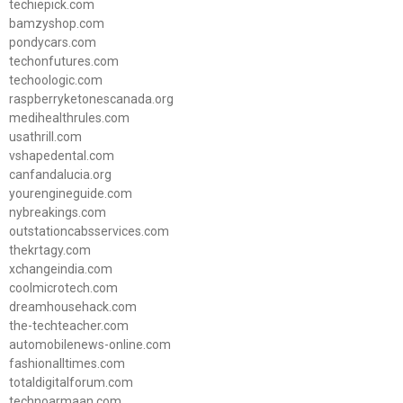
techiepick.com
bamzyshop.com
pondycars.com
techonfutures.com
techoologic.com
raspberryketonescanada.org
medihealthrules.com
usathrill.com
vshapedental.com
canfandalucia.org
yourengineguide.com
nybreakings.com
outstationcabsservices.com
thekrtagy.com
xchangeindia.com
coolmicrotech.com
dreamhousehack.com
the-techteacher.com
automobilenews-online.com
fashionalltimes.com
totaldigitalforum.com
technoarmaan.com