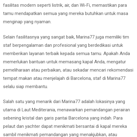
fasilitas modern seperti listrik, air, dan Wi-Fi, memastikan para
tamu mendapatkan semua yang mereka butuhkan untuk masa
menginap yang nyaman.
Selain fasilitasnya yang sangat baik, Marina77 juga memiliki tim
staf berpengalaman dan profesional yang berdedikasi untuk
memberikan layanan terbaik kepada semua tamu. Apakah Anda
memerlukan bantuan untuk memasang kapal Anda, mengatur
pemeliharaan atau perbaikan, atau sekadar mencari rekomendasi
tempat makan atau menjelajah di Barcelona, ​​​​staf di Marina77
selalu siap membantu.
Salah satu yang menarik dari Marina77 adalah lokasinya yang
utama di Laut Mediterania, menawarkan pemandangan perairan
sebening kristal dan garis pantai Barcelona yang indah. Para
pelaut dan yachter dapat menikmati bersantai di kapal mereka
sambil menikmati pemandangan yang menakjubkan, atau