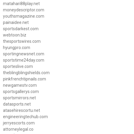
matahari88play.net
moneydescriptor.com
youthsmagazine.com
painaidee.net
sportsdarkest.com
webtoon.biz
thesportswires.com
hyungpro.com
sportingnewsnet.com
sportstime24day.com
sporteslive.com
theblingblingshields.com
pinkfrenchtipnails.com
newgamestv.com
sportsgallerys.com
sportsmirrors.net
datasports.net
atasehirescortu.net
engineeringtechub.com
jerryescorts.com
attorneylegal.co