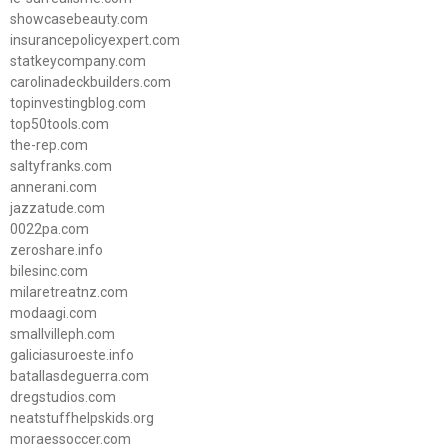
showcasebeauty.com
insurancepolicyexpert.com
statkeycompany.com
carolinadeckbuilders.com
topinvestingblog.com
top50tools.com
the-rep.com
saltyfranks.com
annerani.com
jazzatude.com
0022pa.com
zeroshare.info
bilesinc.com
milaretreatnz.com
modaagi.com
smallvilleph.com
galiciasuroeste.info
batallasdeguerra.com
dregstudios.com
neatstuffhelpskids.org
moraessoccer.com