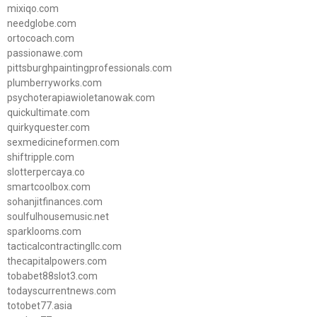
mixiqo.com
needglobe.com
ortocoach.com
passionawe.com
pittsburghpaintingprofessionals.com
plumberryworks.com
psychoterapiawioletanowak.com
quickultimate.com
quirkyquester.com
sexmedicineformen.com
shiftripple.com
slotterpercaya.co
smartcoolbox.com
sohanjitfinances.com
soulfulhousemusic.net
sparklooms.com
tacticalcontractingllc.com
thecapitalpowers.com
tobabet88slot3.com
todayscurrentnews.com
totobet77.asia