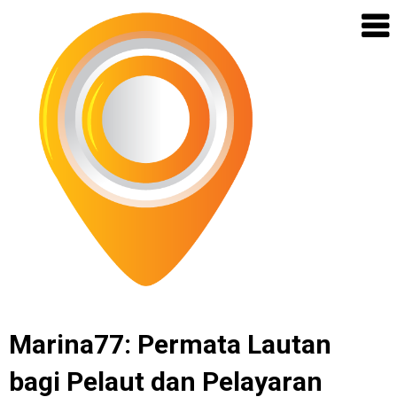
Slot
Gacor
Hari
Ini
dari
Pragmatic
Play,
Slot
X1000
untuk
Maxwin
Maksimal
Skip
Marina77: Permata Lautan
to
bagi Pelaut dan Pelayaran
content