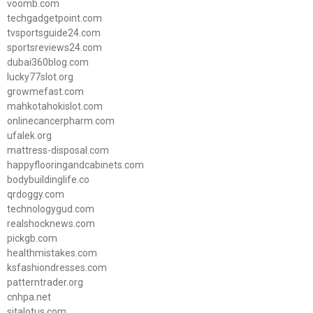
voomb.com
techgadgetpoint.com
tvsportsguide24.com
sportsreviews24.com
dubai360blog.com
lucky77slot.org
growmefast.com
mahkotahokislot.com
onlinecancerpharm.com
ufalek.org
mattress-disposal.com
happyflooringandcabinets.com
bodybuildinglife.co
qrdoggy.com
technologygud.com
realshocknews.com
pickgb.com
healthmistakes.com
ksfashiondresses.com
patterntrader.org
cnhpa.net
sitalotus.com