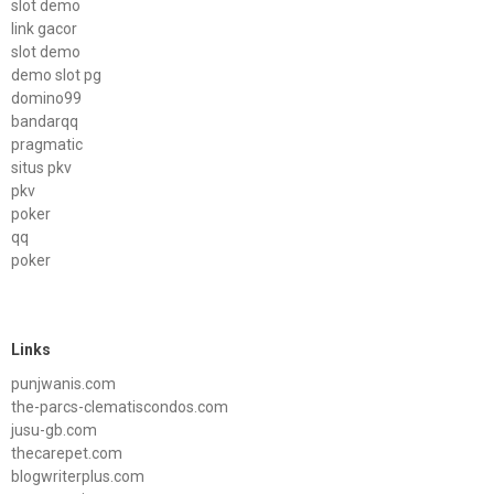
slot demo
link gacor
slot demo
demo slot pg
domino99
bandarqq
pragmatic
situs pkv
pkv
poker
qq
poker
Links
punjwanis.com
the-parcs-clematiscondos.com
jusu-gb.com
thecarepet.com
blogwriterplus.com