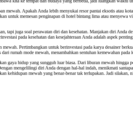
wa kita ke tempat dan budaya yang berbeda, jadi luangkan waktu untuk
pan mewah. Apakah Anda lebih menyukai resor pantai eksotis atau kota-
n untuk memesan penginapan di hotel bintang lima atau menyewa vila
, tapi juga soal perawatan diri dan kesehatan. Manjakan diri Anda den
rinvestasi pada kesehatan dan kesejahteraan Anda adalah aspek penti
 mewah. Pertimbangkan untuk berinvestasi pada karya desainer berkua
an jas dari rumah mode mewah, menambahkan sentuhan kemewahan pada 
an gaya hidup yang sungguh luar biasa. Dari liburan mewah hingga 
an mengelilingi diri Anda dengan hal-hal indah, menikmati santapan 
ptakan kehidupan mewah yang benar-benar tak terlupakan. Jadi silakan, 