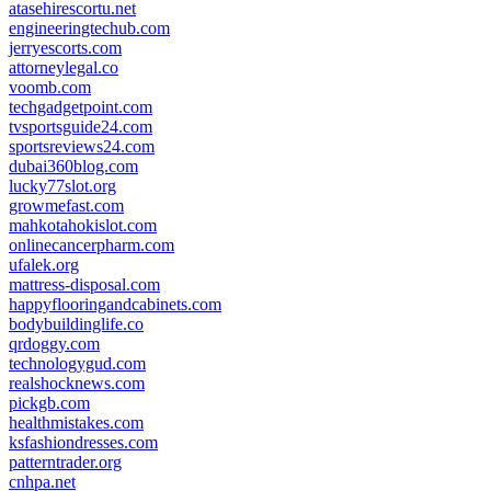
atasehirescortu.net
engineeringtechub.com
jerryescorts.com
attorneylegal.co
voomb.com
techgadgetpoint.com
tvsportsguide24.com
sportsreviews24.com
dubai360blog.com
lucky77slot.org
growmefast.com
mahkotahokislot.com
onlinecancerpharm.com
ufalek.org
mattress-disposal.com
happyflooringandcabinets.com
bodybuildinglife.co
qrdoggy.com
technologygud.com
realshocknews.com
pickgb.com
healthmistakes.com
ksfashiondresses.com
patterntrader.org
cnhpa.net