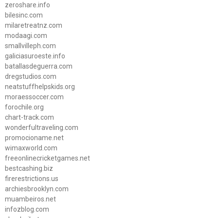
zeroshare.info
bilesinc.com
milaretreatnz.com
modaagi.com
smallvilleph.com
galiciasuroeste.info
batallasdeguerra.com
dregstudios.com
neatstuffhelpskids.org
moraessoccer.com
forochile.org
chart-track.com
wonderfultraveling.com
promocioname.net
wimaxworld.com
freeonlinecricketgames.net
bestcashing.biz
firerestrictions.us
archiesbrooklyn.com
muambeiros.net
infozblog.com