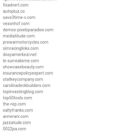
fixadvert.com
autopluz.co
save3time-c.com
vexonhcf.com
demos-pixelsparadise.com
mediatitude.com
prewarmotorcycles.com
simracinglinks.com
dosyamerkezi.net
le-surrealisme.com
showcasebeauty.com
insurancepolicyexpert.com
statkeycompany.com
carolinadeckbuilders.com
topinvestingblog.com
top50tools.com
the-rep.com
saltyfranks.com
annerani.com
jazzatude.com
0022pa.com