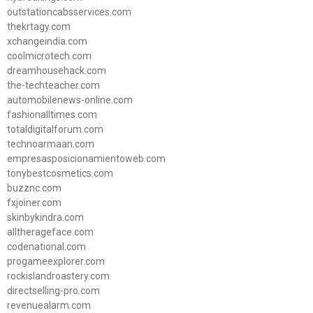
outstationcabsservices.com
thekrtagy.com
xchangeindia.com
coolmicrotech.com
dreamhousehack.com
the-techteacher.com
automobilenews-online.com
fashionalltimes.com
totaldigitalforum.com
technoarmaan.com
empresasposicionamientoweb.com
tonybestcosmetics.com
buzznc.com
fxjoiner.com
skinbykindra.com
alltherageface.com
codenational.com
progameexplorer.com
rockislandroastery.com
directselling-pro.com
revenuealarm.com