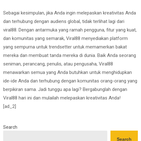
Sebagai kesimpulan, jika Anda ingin melepaskan kreativitas Anda
dan terhubung dengan audiens global, tidak terlihat lagi dari
viral88. Dengan antarmuka yang ramah pengguna, fitur yang kuat,
dan komunitas yang semarak, Viral88 menyediakan platform
yang sempurna untuk trendsetter untuk memamerkan bakat
mereka dan membuat tanda mereka di dunia. Baik Anda seorang
seniman, perancang, penulis, atau pengusaha, Viral88
menawarkan semua yang Anda butuhkan untuk menghidupkan
ide-ide Anda dan terhubung dengan komunitas orang-orang yang
berpikiran sama. Jadi tunggu apa lagi? Bergabunglah dengan
Viral88 hari ini dan mulailah melepaskan kreativitas Anda!
[ad_2]
Search
Search