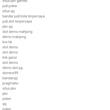
situs pkv games
judi poker
situs qq
bandar judi bola terpercaya
judi slot terpercaya
pkv qq
slot demo mahjong
demo mahjong
live hk
slot demo
slot demo
link gacor
slot demo
demo slot pg
domino99
bandarqq
pragmatic
situs pkv
pkv
poker
qq
poker