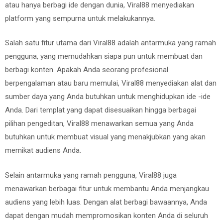
atau hanya berbagi ide dengan dunia, Viral88 menyediakan
platform yang sempurna untuk melakukannya.
Salah satu fitur utama dari Viral88 adalah antarmuka yang ramah
pengguna, yang memudahkan siapa pun untuk membuat dan
berbagi konten. Apakah Anda seorang profesional
berpengalaman atau baru memulai, Viral88 menyediakan alat dan
sumber daya yang Anda butuhkan untuk menghidupkan ide -ide
Anda. Dari templat yang dapat disesuaikan hingga berbagai
pilihan pengeditan, Viral88 menawarkan semua yang Anda
butuhkan untuk membuat visual yang menakjubkan yang akan
memikat audiens Anda.
Selain antarmuka yang ramah pengguna, Viral88 juga
menawarkan berbagai fitur untuk membantu Anda menjangkau
audiens yang lebih luas. Dengan alat berbagi bawaannya, Anda
dapat dengan mudah mempromosikan konten Anda di seluruh