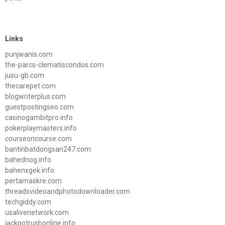
Links
punjwanis.com
the-parcs-clematiscondos.com
jusu-gb.com
thecarepet.com
blogwriterplus.com
guestpostingseo.com
casinogambitpro.info
pokerplaymasters.info
courseoncourse.com
bantinbatdongsan247.com
bahednog.info
bahenxgek.info
pertamaskre.com
threadsvideoandphotodownloader.com
techgiddy.com
usalivenetwork.com
jackpotrushonline.info