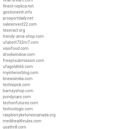
finest-replica.net
gestioneinh.info
prosportdaily.net
salesinvest22.com
teseract.org
trendy-ama-shop.com
ufabett732m7.com
visiofood.com
droidwindow.com
freeprsubmission.com
ufagold666.com
myinteriorblog.com
bnewsindia.com
techiepick.com
bamzyshop.com
pondycars.com
techonfutures.com
techoologic.com
raspberryketonescanada.org
medihealthrules.com
usathrill.com