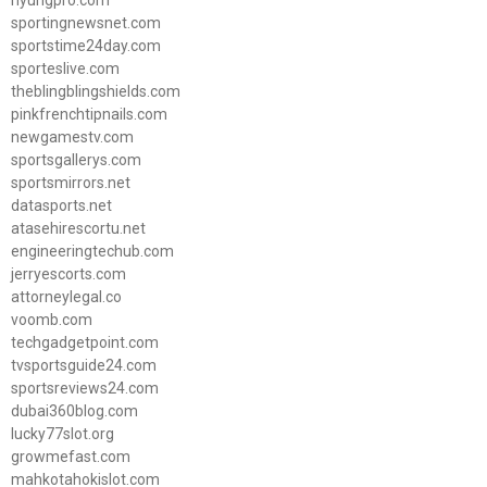
sportingnewsnet.com
sportstime24day.com
sporteslive.com
theblingblingshields.com
pinkfrenchtipnails.com
newgamestv.com
sportsgallerys.com
sportsmirrors.net
datasports.net
atasehirescortu.net
engineeringtechub.com
jerryescorts.com
attorneylegal.co
voomb.com
techgadgetpoint.com
tvsportsguide24.com
sportsreviews24.com
dubai360blog.com
lucky77slot.org
growmefast.com
mahkotahokislot.com