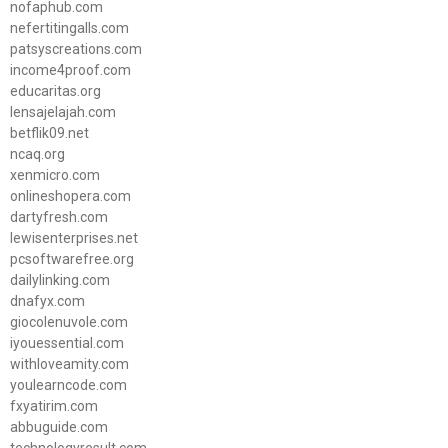
nofaphub.com
nefertitingalls.com
patsyscreations.com
income4proof.com
educaritas.org
lensajelajah.com
betflik09.net
ncaq.org
xenmicro.com
onlineshopera.com
dartyfresh.com
lewisenterprises.net
pcsoftwarefree.org
dailylinking.com
dnafyx.com
giocolenuvole.com
iyouessential.com
withloveamity.com
youlearncode.com
fxyatirim.com
abbuguide.com
technologyresult.com