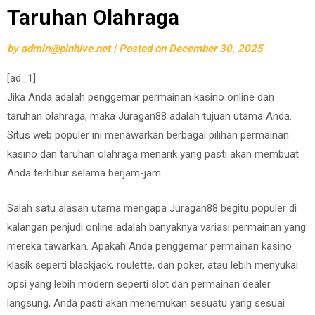
Taruhan Olahraga
by
admin@pinhive.net
|
Posted on
December 30, 2025
[ad_1]
Jika Anda adalah penggemar permainan kasino online dan
taruhan olahraga, maka Juragan88 adalah tujuan utama Anda.
Situs web populer ini menawarkan berbagai pilihan permainan
kasino dan taruhan olahraga menarik yang pasti akan membuat
Anda terhibur selama berjam-jam.
Salah satu alasan utama mengapa Juragan88 begitu populer di
kalangan penjudi online adalah banyaknya variasi permainan yang
mereka tawarkan. Apakah Anda penggemar permainan kasino
klasik seperti blackjack, roulette, dan poker, atau lebih menyukai
opsi yang lebih modern seperti slot dan permainan dealer
langsung, Anda pasti akan menemukan sesuatu yang sesuai