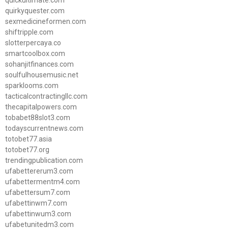
quirkyquester.com
sexmedicineformen.com
shiftripple.com
slotterpercaya.co
smartcoolbox.com
sohanjitfinances.com
soulfulhousemusic.net
sparklooms.com
tacticalcontractingllc.com
thecapitalpowers.com
tobabet88slot3.com
todayscurrentnews.com
totobet77.asia
totobet77.org
trendingpublication.com
ufabettererum3.com
ufabettermentm4.com
ufabettersum7.com
ufabettinwm7.com
ufabettinwum3.com
ufabetunitedm3.com