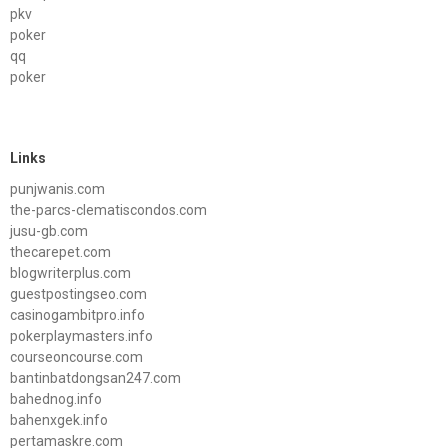
pkv
poker
qq
poker
Links
punjwanis.com
the-parcs-clematiscondos.com
jusu-gb.com
thecarepet.com
blogwriterplus.com
guestpostingseo.com
casinogambitpro.info
pokerplaymasters.info
courseoncourse.com
bantinbatdongsan247.com
bahednog.info
bahenxgek.info
pertamaskre.com