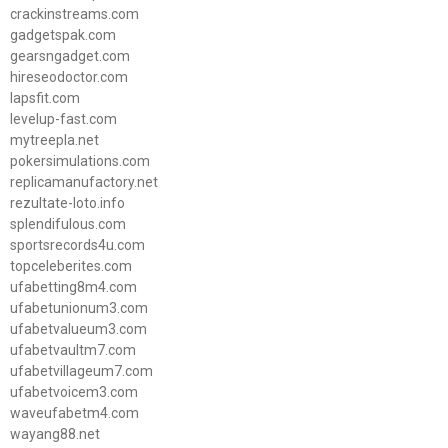
crackinstreams.com
gadgetspak.com
gearsngadget.com
hireseodoctor.com
lapsfit.com
levelup-fast.com
mytreepla.net
pokersimulations.com
replicamanufactory.net
rezultate-loto.info
splendifulous.com
sportsrecords4u.com
topceleberites.com
ufabetting8m4.com
ufabetunionum3.com
ufabetvalueum3.com
ufabetvaultm7.com
ufabetvillageum7.com
ufabetvoicem3.com
waveufabetm4.com
wayang88.net