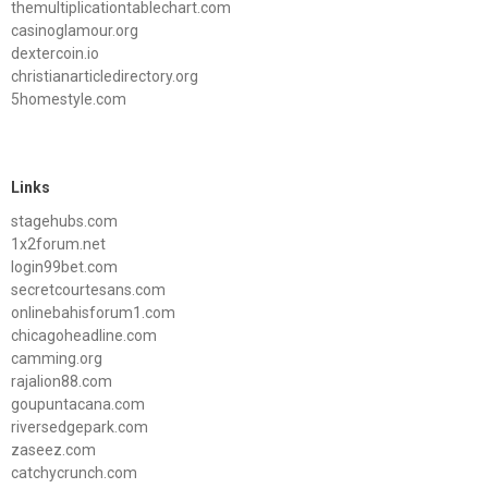
themultiplicationtablechart.com
casinoglamour.org
dextercoin.io
christianarticledirectory.org
5homestyle.com
Links
stagehubs.com
1x2forum.net
login99bet.com
secretcourtesans.com
onlinebahisforum1.com
chicagoheadline.com
camming.org
rajalion88.com
goupuntacana.com
riversedgepark.com
zaseez.com
catchycrunch.com