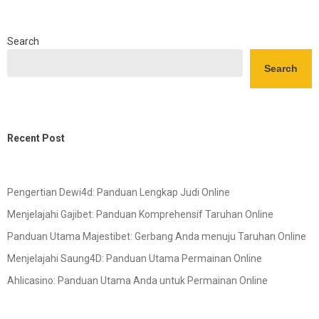
Search
Search
Recent Post
Pengertian Dewi4d: Panduan Lengkap Judi Online
Menjelajahi Gajibet: Panduan Komprehensif Taruhan Online
Panduan Utama Majestibet: Gerbang Anda menuju Taruhan Online
Menjelajahi Saung4D: Panduan Utama Permainan Online
Ahlicasino: Panduan Utama Anda untuk Permainan Online