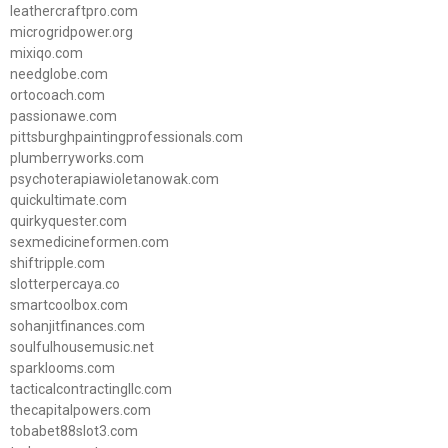
leathercraftpro.com
microgridpower.org
mixiqo.com
needglobe.com
ortocoach.com
passionawe.com
pittsburghpaintingprofessionals.com
plumberryworks.com
psychoterapiawioletanowak.com
quickultimate.com
quirkyquester.com
sexmedicineformen.com
shiftripple.com
slotterpercaya.co
smartcoolbox.com
sohanjitfinances.com
soulfulhousemusic.net
sparklooms.com
tacticalcontractingllc.com
thecapitalpowers.com
tobabet88slot3.com