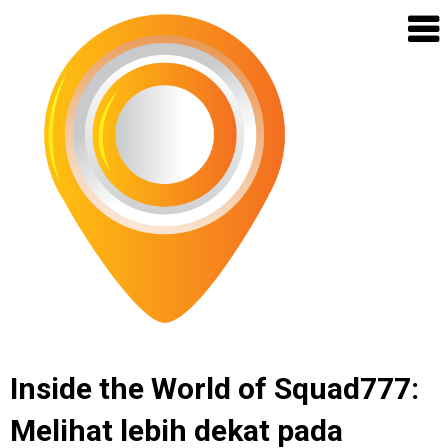
Slot
Gacor
Hari
Ini
dari
Pragmatic
Play,
Slot
X1000
untuk
Maxwin
Maksimal
Skip
Inside the World of Squad777:
to
Melihat lebih dekat pada
content