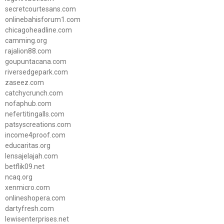
secretcourtesans.com
onlinebahisforum1.com
chicagoheadline.com
camming.org
rajalion88.com
goupuntacana.com
riversedgepark.com
zaseez.com
catchycrunch.com
nofaphub.com
nefertitingalls.com
patsyscreations.com
income4proof.com
educaritas.org
lensajelajah.com
betflik09.net
ncaq.org
xenmicro.com
onlineshopera.com
dartyfresh.com
lewisenterprises.net