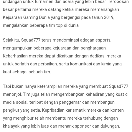
undangan untuk turnamen dan acara yang lebih besar. Terobosan
besar pertama mereka datang ketika mereka memenangkan
Kejuaraan Gaming Dunia yang bergengsi pada tahun 2019,
mengalahkan beberapa tim top di dunia.
Sejak itu, Squad777 terus mendominasi adegan esports,
mengumpulkan beberapa kejuaraan dan penghargaan.
Keberhasilan mereka dapat dikaitkan dengan dedikasi mereka
untuk berlatih dan perbaikan, serta komunikasi dan kimia yang
kuat sebagai sebuah tim.
Tapi bukan hanya keterampilan mereka yang membuat Squad777
menonjol. Tim juga telah mengembangkan kehadiran yang kuat di
media sosial, terlibat dengan penggemar dan membangun
pengikut yang setia. Kepribadian karismatik mereka dan konten
yang menghibur telah membantu mereka terhubung dengan
khalayak yang lebih luas dan menarik sponsor dan dukungan.