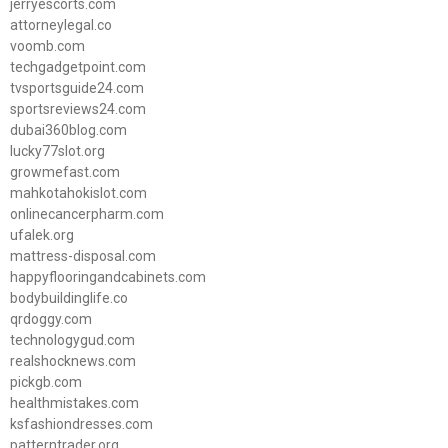
jerryescorts.com
attorneylegal.co
voomb.com
techgadgetpoint.com
tvsportsguide24.com
sportsreviews24.com
dubai360blog.com
lucky77slot.org
growmefast.com
mahkotahokislot.com
onlinecancerpharm.com
ufalek.org
mattress-disposal.com
happyflooringandcabinets.com
bodybuildinglife.co
qrdoggy.com
technologygud.com
realshocknews.com
pickgb.com
healthmistakes.com
ksfashiondresses.com
patterntrader.org