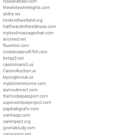
roseandbasil.com
thewhitewhitelights.com
atdhe.ws
heckrodtwetland.org
halfheardinthestillness.com
mybestmassagechair.com
ericreed.net
fluxetine.com
mobilecasino8760.com
betqq3.net
casinoloans5.us
CasinoAuction.us
kipooglecouk.us
mykitchennhome.com
aumoulinvert.com
thefoodiepassport.com
superwindowproject.com
papibakigrafo.com
icanhazjs.com
canimpact.org
goviralstudy.com
cartourism.net