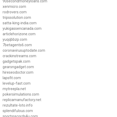
90secondmoneyloans.com
xenmicro.com
rodrovers.com
tripssolution.com
satta-king-india.com
yukigassencanada.com
articlehorizone.com
yuqqbbzp.com
7betagents6.com
coronavirusuptodate.com
crackinstreams.com
gadgetspak.com
gearsngadget.com
hireseodoctor.com
lapsfit.com
levelup-fast.com
mytreepla.net
pokersimulations.com
replicamanufactory.net
rezultate-loto.info
splendifulous.com
sportsrecords4u.com