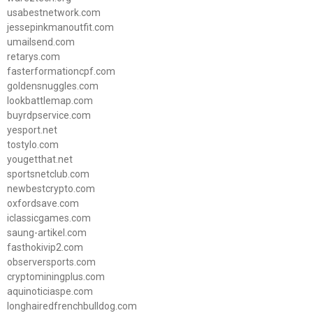
usabestnetwork.com
jessepinkmanoutfit.com
umailsend.com
retarys.com
fasterformationcpf.com
goldensnuggles.com
lookbattlemap.com
buyrdpservice.com
yesport.net
tostylo.com
yougetthat.net
sportsnetclub.com
newbestcrypto.com
oxfordsave.com
iclassicgames.com
saung-artikel.com
fasthokivip2.com
observersports.com
cryptominingplus.com
aquinoticiaspe.com
longhairedfrenchbulldog.com