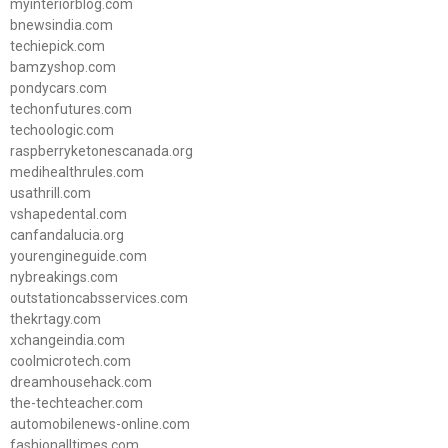
myinteriorblog.com
bnewsindia.com
techiepick.com
bamzyshop.com
pondycars.com
techonfutures.com
techoologic.com
raspberryketonescanada.org
medihealthrules.com
usathrill.com
vshapedental.com
canfandalucia.org
yourengineguide.com
nybreakings.com
outstationcabsservices.com
thekrtagy.com
xchangeindia.com
coolmicrotech.com
dreamhousehack.com
the-techteacher.com
automobilenews-online.com
fashionalltimes.com