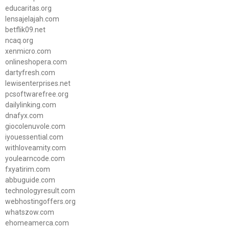
educaritas.org
lensajelajah.com
betflik09.net
ncaq.org
xenmicro.com
onlineshopera.com
dartyfresh.com
lewisenterprises.net
pcsoftwarefree.org
dailylinking.com
dnafyx.com
giocolenuvole.com
iyouessential.com
withloveamity.com
youlearncode.com
fxyatirim.com
abbuguide.com
technologyresult.com
webhostingoffers.org
whatszow.com
ehomeamerca.com