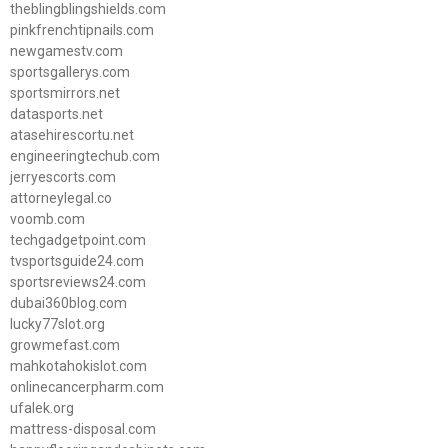
theblingblingshields.com
pinkfrenchtipnails.com
newgamestv.com
sportsgallerys.com
sportsmirrors.net
datasports.net
atasehirescortu.net
engineeringtechub.com
jerryescorts.com
attorneylegal.co
voomb.com
techgadgetpoint.com
tvsportsguide24.com
sportsreviews24.com
dubai360blog.com
lucky77slot.org
growmefast.com
mahkotahokislot.com
onlinecancerpharm.com
ufalek.org
mattress-disposal.com