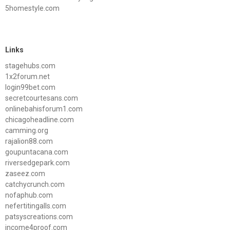
5homestyle.com
Links
stagehubs.com
1x2forum.net
login99bet.com
secretcourtesans.com
onlinebahisforum1.com
chicagoheadline.com
camming.org
rajalion88.com
goupuntacana.com
riversedgepark.com
zaseez.com
catchycrunch.com
nofaphub.com
nefertitingalls.com
patsyscreations.com
income4proof.com