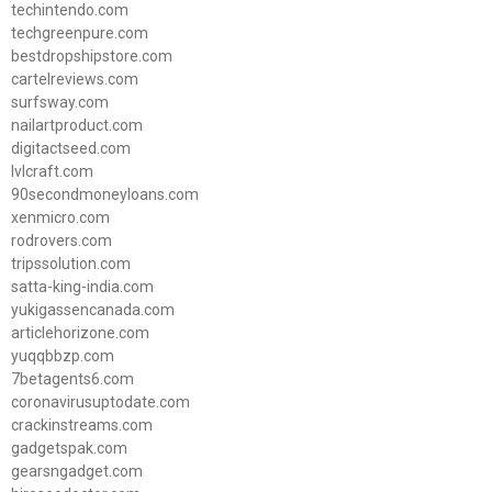
techintendo.com
techgreenpure.com
bestdropshipstore.com
cartelreviews.com
surfsway.com
nailartproduct.com
digitactseed.com
lvlcraft.com
90secondmoneyloans.com
xenmicro.com
rodrovers.com
tripssolution.com
satta-king-india.com
yukigassencanada.com
articlehorizone.com
yuqqbbzp.com
7betagents6.com
coronavirusuptodate.com
crackinstreams.com
gadgetspak.com
gearsngadget.com