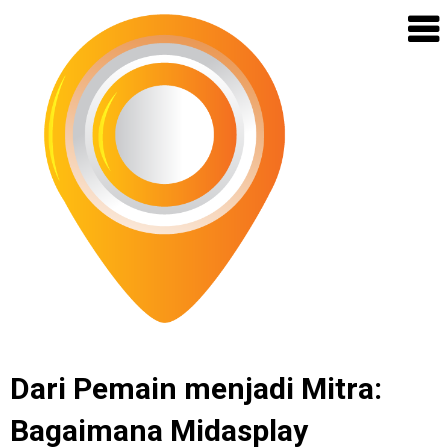
Slot
Gacor
Hari
Ini
dari
Pragmatic
Play,
Slot
X1000
untuk
Maxwin
Maksimal
Skip
Dari Pemain menjadi Mitra:
to
Bagaimana Midasplay
content