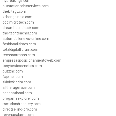
nybreakings.com
outstationcabsservices.com
thekrtagy.com
xchangeindia.com
coolmicrotech.com
dreamhousehack.com
the-techteacher.com
automobilenews-online.com
fashionalltimes.com
totaldigitalforum.com
technoarmaan.com
empresasposicionamientoweb.com
tonybestcosmetics.com
buzznc.com
fxjoiner.com
skinbykindra.com
alltherageface.com
codenational.com
progameexplorer.com
rockislandroastery.com
directselling-pro.com
revenuealarm.com