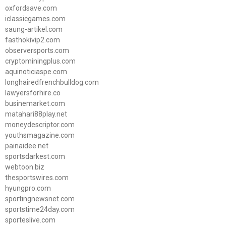
oxfordsave.com
iclassicgames.com
saung-artikel.com
fasthokivip2.com
observersports.com
cryptominingplus.com
aquinoticiaspe.com
longhairedfrenchbulldog.com
lawyersforhire.co
businemarket.com
matahari88play.net
moneydescriptor.com
youthsmagazine.com
painaidee.net
sportsdarkest.com
webtoon.biz
thesportswires.com
hyungpro.com
sportingnewsnet.com
sportstime24day.com
sporteslive.com