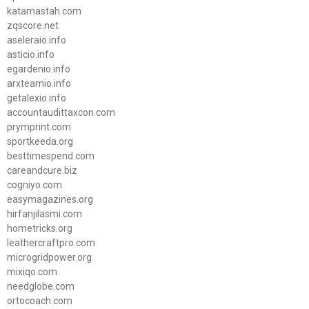
katamastah.com
zqscore.net
aseleraio.info
asticio.info
egardenio.info
arxteamio.info
getalexio.info
accountaudittaxcon.com
prymprint.com
sportkeeda.org
besttimespend.com
careandcure.biz
cogniyo.com
easymagazines.org
hirfanjilasmi.com
hometricks.org
leathercraftpro.com
microgridpower.org
mixiqo.com
needglobe.com
ortocoach.com