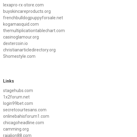
lexapro-rx-store.com
buyskincareproducts.org
frenchbulldogpuppyforsale.net
kogamasquid.com
themultiplicationtablechart.com
casinoglamour.org
dextercoin.io
christianarticledirectory.org
5homestyle.com
Links
stagehubs.com
1x2forum.net
login99bet.com
secretcourtesans.com
onlinebahisforum1.com
chicagoheadline.com
camming.org
rajalion88.com