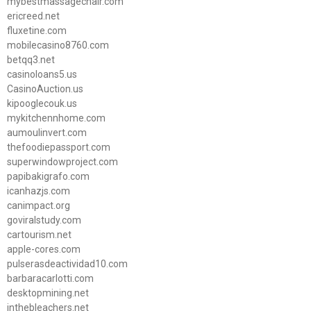
mybestmassagechair.com
ericreed.net
fluxetine.com
mobilecasino8760.com
betqq3.net
casinoloans5.us
CasinoAuction.us
kipooglecouk.us
mykitchennhome.com
aumoulinvert.com
thefoodiepassport.com
superwindowproject.com
papibakigrafo.com
icanhazjs.com
canimpact.org
goviralstudy.com
cartourism.net
apple-cores.com
pulserasdeactividad10.com
barbaracarlotti.com
desktopmining.net
inthebleachers.net