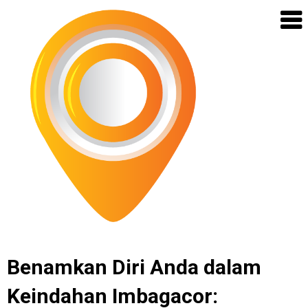
Slot
Gacor
Hari
Ini
dari
Pragmatic
Play,
Slot
X1000
untuk
Maxwin
Maksimal
Skip
Benamkan Diri Anda dalam
to
Keindahan Imbagacor:
content