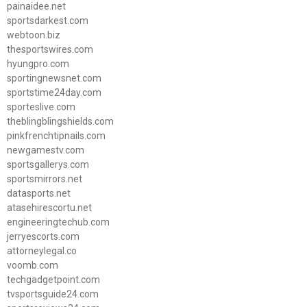
painaidee.net
sportsdarkest.com
webtoon.biz
thesportswires.com
hyungpro.com
sportingnewsnet.com
sportstime24day.com
sporteslive.com
theblingblingshields.com
pinkfrenchtipnails.com
newgamestv.com
sportsgallerys.com
sportsmirrors.net
datasports.net
atasehirescortu.net
engineeringtechub.com
jerryescorts.com
attorneylegal.co
voomb.com
techgadgetpoint.com
tvsportsguide24.com