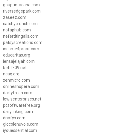
goupuntacana.com
riversedgepark.com
zaseez.com
catchycrunch.com
nofaphub.com
nefertitingalls.com
patsyscreations.com
income4proof.com
educaritas.org
lensajelajah.com
betflik09.net
ncaq.org
xenmicro.com
onlineshopera.com
dartyfresh.com
lewisenterprises.net
pcsoftwarefree.org
dailylinking.com
dnafyx.com
giocolenuvole.com
iyouessential.com