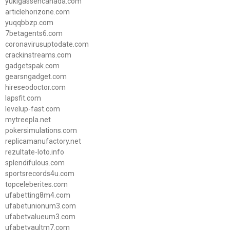
yukigassencanada.com
articlehorizone.com
yuqqbbzp.com
7betagents6.com
coronavirusuptodate.com
crackinstreams.com
gadgetspak.com
gearsngadget.com
hireseodoctor.com
lapsfit.com
levelup-fast.com
mytreepla.net
pokersimulations.com
replicamanufactory.net
rezultate-loto.info
splendifulous.com
sportsrecords4u.com
topceleberites.com
ufabetting8m4.com
ufabetunionum3.com
ufabetvalueum3.com
ufabetvaultm7.com