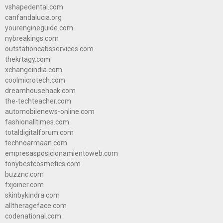
vshapedental.com
canfandalucia.org
yourengineguide.com
nybreakings.com
outstationcabsservices.com
thekrtagy.com
xchangeindia.com
coolmicrotech.com
dreamhousehack.com
the-techteacher.com
automobilenews-online.com
fashionalltimes.com
totaldigitalforum.com
technoarmaan.com
empresasposicionamientoweb.com
tonybestcosmetics.com
buzznc.com
fxjoiner.com
skinbykindra.com
alltherageface.com
codenational.com