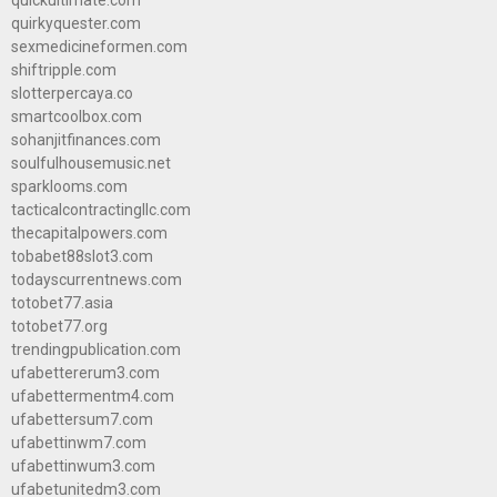
quickultimate.com
quirkyquester.com
sexmedicineformen.com
shiftripple.com
slotterpercaya.co
smartcoolbox.com
sohanjitfinances.com
soulfulhousemusic.net
sparklooms.com
tacticalcontractingllc.com
thecapitalpowers.com
tobabet88slot3.com
todayscurrentnews.com
totobet77.asia
totobet77.org
trendingpublication.com
ufabettererum3.com
ufabettermentm4.com
ufabettersum7.com
ufabettinwm7.com
ufabettinwum3.com
ufabetunitedm3.com