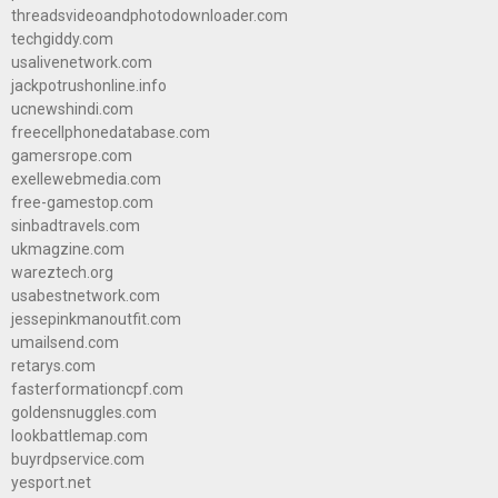
threadsvideoandphotodownloader.com
techgiddy.com
usalivenetwork.com
jackpotrushonline.info
ucnewshindi.com
freecellphonedatabase.com
gamersrope.com
exellewebmedia.com
free-gamestop.com
sinbadtravels.com
ukmagzine.com
wareztech.org
usabestnetwork.com
jessepinkmanoutfit.com
umailsend.com
retarys.com
fasterformationcpf.com
goldensnuggles.com
lookbattlemap.com
buyrdpservice.com
yesport.net