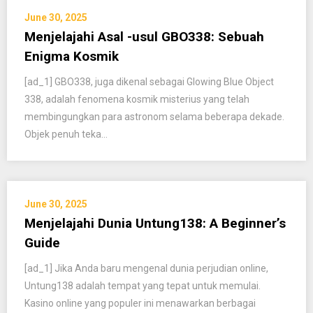
June 30, 2025
Menjelajahi Asal -usul GBO338: Sebuah
Enigma Kosmik
[ad_1] GBO338, juga dikenal sebagai Glowing Blue Object
338, adalah fenomena kosmik misterius yang telah
membingungkan para astronom selama beberapa dekade.
Objek penuh teka…
June 30, 2025
Menjelajahi Dunia Untung138: A Beginner’s
Guide
[ad_1] Jika Anda baru mengenal dunia perjudian online,
Untung138 adalah tempat yang tepat untuk memulai.
Kasino online yang populer ini menawarkan berbagai