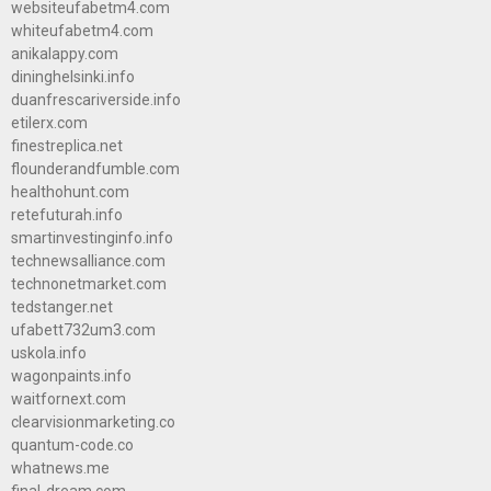
websiteufabetm4.com
whiteufabetm4.com
anikalappy.com
dininghelsinki.info
duanfrescariverside.info
etilerx.com
finestreplica.net
flounderandfumble.com
healthohunt.com
retefuturah.info
smartinvestinginfo.info
technewsalliance.com
technonetmarket.com
tedstanger.net
ufabett732um3.com
uskola.info
wagonpaints.info
waitfornext.com
clearvisionmarketing.co
quantum-code.co
whatnews.me