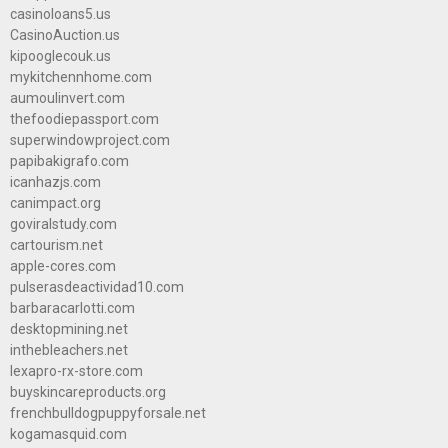
casinoloans5.us
CasinoAuction.us
kipooglecouk.us
mykitchennhome.com
aumoulinvert.com
thefoodiepassport.com
superwindowproject.com
papibakigrafo.com
icanhazjs.com
canimpact.org
goviralstudy.com
cartourism.net
apple-cores.com
pulserasdeactividad10.com
barbaracarlotti.com
desktopmining.net
inthebleachers.net
lexapro-rx-store.com
buyskincareproducts.org
frenchbulldogpuppyforsale.net
kogamasquid.com