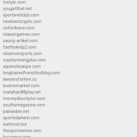
tostylo.com
yougetthat.net
sportsnetclub.com
newbestcrypto.com
oxfordsave.com
iclassicgames.com
saung-artikel.com
fasthokivip2.com
observersports.com
cryptominingplus.com
aquinoticiaspe.com
longhairedfrenchbulldog.com
lawyersforhire.co
businemarket.com
matahari88play.net
moneydescriptor.com
youthsmagazine.com
painaidee.net
sportsdarkest.com
webtoon.biz
thesportswires.com