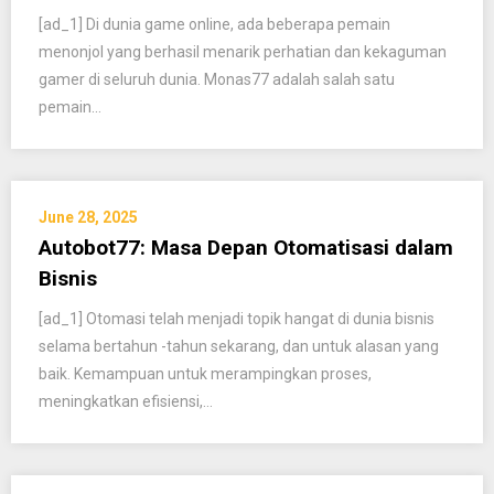
[ad_1] Di dunia game online, ada beberapa pemain
menonjol yang berhasil menarik perhatian dan kekaguman
gamer di seluruh dunia. Monas77 adalah salah satu
pemain…
June 28, 2025
Autobot77: Masa Depan Otomatisasi dalam
Bisnis
[ad_1] Otomasi telah menjadi topik hangat di dunia bisnis
selama bertahun -tahun sekarang, dan untuk alasan yang
baik. Kemampuan untuk merampingkan proses,
meningkatkan efisiensi,…